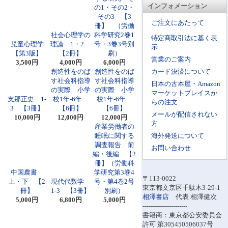
インフォメーション
の1・その2・
その3 【3
ご注文にあたって
冊】 （労働
社会心理学の
科学研究2巻1
特定商取引法に基く表
児童心理学
理論 1・2
号・3巻3号別
示
【第3版】
【2冊】
刷）
営業のご案内
3,500円
4,000円
6,000円
創造性をのば
創造性をのば
カード決済について
す社会科指導
す社会科指導
日本の古本屋・Amazon
の実際 小学
の実際 小学
マーケットプレイスか
支那正史 1-
校1年-6年
校1年-6年
らの注文
3 【3冊】
【6冊】
【6冊】
メールが配信されない
10,000円
12,000円
12,000円
方
産業労働者の
睡眠に関する
海外発送について
調査報告 前
お問い合わせ
編・後編 【2
冊】（労働科
中国農書
学研究第3巻4
〒113-0022
上・下 【2
現代代数学
号・第4巻2号
東京都文京区千駄木3-29-1
冊】
1-3 【3冊】
別刷）
相澤書店
代表 相澤健次
5,000円
6,800円
5,000円
----------------------
書籍商：東京都公安委員会
許可 第305450506037号