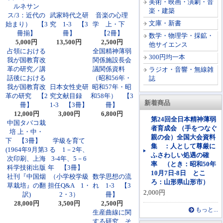
美術・映画・演劇・音
ルネサン
楽・建築
ス/3：近代の
武家時代之研
音楽の心理
文庫・新書
始まり） 【3
究 1-3 【3
学 上・下
冊揃】
冊】
【2冊】
数学・物理学・採鉱・
5,000円
13,500円
2,500円
他サイエンス
占領における
全国精神薄弱
300円均一本
我が国教育改
関係施設長会
革の研究／講
議関係資料
ラジオ・音響・無線雑
話後における
（昭和56年・
誌
我が国教育改
日本女性史研
昭和57年・昭
革の研究 【2
究文献目録
和58年） 【3
新着商品
冊】
1-3 【3冊】
冊】
12,000円
3,000円
6,800円
第24回全日本精神薄弱
中国タバコ栽
者育成会 （手をつなぐ
培 上・中・
親の会）全国大会資料
下 【3冊】
学級を育て
集 ：人として尊厳に
(1964年9月第3
る 1－2年、
ふさわしい処遇の確
次印刷、上海
3-4年、5－6
率 （とき：昭和50年
科学技術出版
年 【3冊】
10月7日-8日 とこ
社刊『中国烟
（小学校学級
数学思想の流
ろ：山形県山形市）
草栽培』の翻
担任Q&A 1・
れ 1-3 【3
2,000円
訳)
2・3）
冊】
28,000円
3,500円
2,500円
もっと...
生産曲線に関
する研究 そ