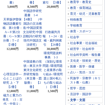
教育学・教育史
書）
冊】
索引 【3冊】
5,000円
8,500円
28,000円
教育・保育雑誌
中国語学研究
育児・幼児・児童教育
叢書 1-4
天草版伊曽保
【4冊】 （中
特殊教育
物語語彙索引
国語の文法構
学校教育
稿 第1分冊：
造/中国語変形
体育・スポーツ
A～F/第2分
文法研究/中国
行政裁判月
冊：G～S/第3
語動詞の研究/
報 1～24・追
社会学
分冊：T～Z
現代中国語文
補・裁判例索
社会事業・社会福祉
【3冊】
法研究）
引 【26冊】
12,000円
28,000円
38,000円
経営学・社会科学
環境問題資料
社会科学資料・報告書
事典 1-3
文化史・技術史・歴史
中国道教の現
（深刻な環境
状―東京大学
問題 /環境問題
医療・医学・保健
東洋文化研究
と産業界の取
占い・気功・ヨガ
心理言語学―
所研究報告
り組み /環境問
民族学・宗教学（キリ
心とことばの
（本文冊・図
題と国や私た
スト教・仏教）
研究 上・下
版冊） 【2
ちの取り組み
【2冊】
冊】
）【3冊】
哲学・思想
12,000円
11,000円
1,500円
言語学・国語学
磁力と重力の
発見 （1：古
文学・文芸
代・中世/2：