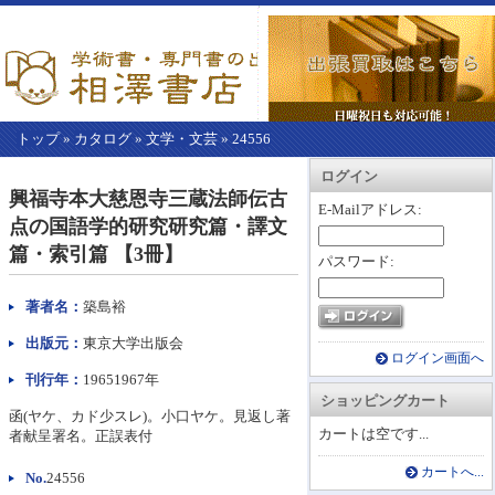
トップ
»
カタログ
»
文学・文芸
»
24556
【こ
アカウント情報
カートを見る
レジに進む
ログイン
こ
興福寺本大慈恩寺三蔵法師伝古
か
E-Mailアドレス:
点の国語学的研究研究篇・譯文
ら
本
篇・索引篇 【3冊】
パスワード:
文】
著者名：
築島裕
出版元：
東京大学出版会
ログイン画面へ
刊行年：
19651967年
ショッピングカート
函(ヤケ、カド少スレ)。小口ヤケ。見返し著
カートは空です...
者献呈署名。正誤表付
カートへ...
No.
24556