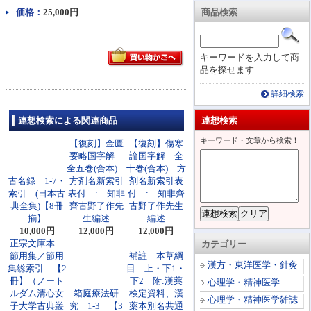
価格：
25,000円
商品検索
キーワードを入力して商
品を探せます
詳細検索
連想検索による関連商品
連想検索
キーワード・文章から検索！
【復刻】金匱
【復刻】傷寒
要略国字解
論国字解 全
全五巻(合本)
十巻(合本) 方
古名録 1-7・
方剤名新索引
剤名新索引表
索引 (日本古
表付 : 知非
付 : 知非齊
典全集)【8冊
齊古野了作先
古野了作先生
揃】
生編述
編述
10,000円
12,000円
12,000円
正宗文庫本
カテゴリー
節用集／節用
補註 本草綱
漢方・東洋医学・針灸
集総索引 【2
目 上・下1・
冊】（ノート
下2 附:漢薬
心理学・精神医学
ルダム清心女
箱庭療法研
検定資料、漢
心理学・精神医学雑誌
子大学古典叢
究 1-3 【3
薬本別名共通