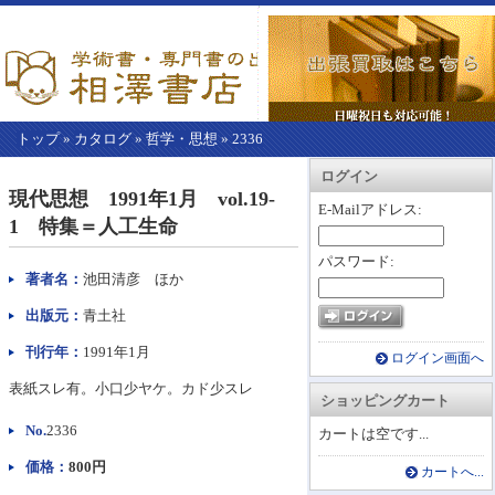
トップ
»
カタログ
»
哲学・思想
»
2336
【こ
アカウント情報
カートを見る
レジに進む
ログイン
こ
現代思想 1991年1月 vol.19-
か
E-Mailアドレス:
1 特集＝人工生命
ら
本
パスワード:
文】
著者名：
池田清彦 ほか
出版元：
青土社
刊行年：
1991年1月
ログイン画面へ
表紙スレ有。小口少ヤケ。カド少スレ
ショッピングカート
No.
2336
カートは空です...
価格：
800円
カートへ...