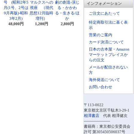
号 (昭和2年5
マルクスへの
劇の創造-演じ
インフォメーション
月(1号、2号は
視座 （現代
る・かかわ
9月再版)-昭和
思想12月臨時
る・生きる/ほ
ご注文にあたって
3年2月)
増刊）
か
特定商取引法に基く表
48,000円
1,200円
2,800円
示
営業のご案内
カード決済について
日本の古本屋・Amazon
マーケットプレイスか
らの注文
メールが配信されない
方
海外発送について
お問い合わせ
〒113-0022
東京都文京区千駄木3-29-1
相澤書店
代表 相澤健次
----------------------
書籍商：東京都公安委員会
許可 第305450506037号