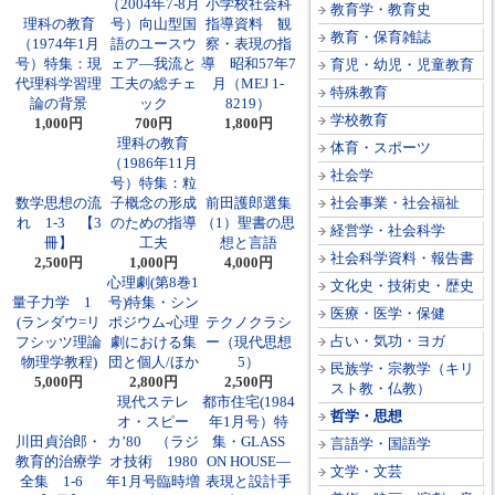
（2004年7-8月
小学校社会科
教育学・教育史
理科の教育
号）向山型国
指導資料 観
教育・保育雑誌
（1974年1月
語のユースウ
察・表現の指
号）特集：現
ェア―我流と
導 昭和57年7
育児・幼児・児童教育
代理科学習理
工夫の総チェ
月（MEJ 1-
特殊教育
論の背景
ック
8219）
学校教育
1,000円
700円
1,800円
理科の教育
体育・スポーツ
（1986年11月
社会学
号）特集：粒
数学思想の流
子概念の形成
前田護郎選集
社会事業・社会福祉
れ 1-3 【3
のための指導
（1）聖書の思
経営学・社会科学
冊】
工夫
想と言語
社会科学資料・報告書
2,500円
1,000円
4,000円
心理劇(第8巻1
文化史・技術史・歴史
量子力学 1
号)特集・シン
医療・医学・保健
(ランダウ=リ
ポジウム-心理
テクノクラシ
占い・気功・ヨガ
フシッツ理論
劇における集
ー（現代思想
物理学教程)
団と個人/ほか
5）
民族学・宗教学（キリ
5,000円
2,800円
2,500円
スト教・仏教）
現代ステレ
都市住宅(1984
哲学・思想
オ・スピー
年1月号）特
川田貞治郎・
カ’80 （ラジ
集・GLASS
言語学・国語学
教育的治療学
オ技術 1980
ON HOUSE―
文学・文芸
全集 1-6
年1月号臨時増
表現と設計手