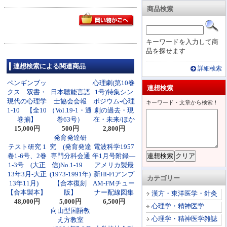
商品検索
キーワードを入力して商
品を探せます
連想検索による関連商品
詳細検索
ペンギンブッ
心理劇(第10巻
連想検索
クス 双書・
日本聴能言語
1号)特集シン
現代の心理学
士協会会報
ポジウム-心理
キーワード・文章から検索！
1-10 【全10
（Vol.19-1・通
劇の過去・現
巻揃】
巻63号）
在・未来/ほか
15,000円
500円
2,800円
発育発達研
テスト研究 1
究 (発育発達
電波科学1957
卷1-6号、2巻
専門分科会通
年1月号附録―
1-3号 (大正
信)No.1-19
アメリカ製最
13年3月-大正
(1973-1991年)
新Hi-Fiアンプ
カテゴリー
13年11月)
【合本復刻
AM-FMチュー
【合本製本】
版】
ナー配線図集
漢方・東洋医学・針灸
48,000円
5,000円
6,500円
心理学・精神医学
向山型国語教
心理学・精神医学雑誌
え方教室