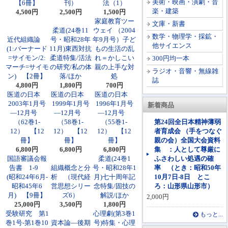
美術・映画・演劇・音
【6冊】
刊）
法（1）
楽・建築
4,500円
2,500円
1,500円
家庭教育ツー
文庫・新書
柔道(24巻11
ウェイ （2004
数学・物理学・採鉱・
近代組織論
号・昭和28年
年9月号）子ど
他サイエンス
(1:バーナード
11月)東西対抗
もの生活の乱
=サイモン/2:
柔道特集/活法
れ＝かしこい
300円均一本
マーチ=サイモ
の研究/私の体
親の上手な対
ラジオ・音響・無線雑
ン) 【2冊】
落/ほか
処
誌
4,800円
1,800円
700円
医道の日本
医道の日本
医道の日本
2003年1月号
1999年1月号
1996年1月号
新着商品
―12月号
―12月号
―12月号
（62巻1-
（58巻1-
（55巻1-
第24回全日本精神薄弱
12） 【12
12） 【12
12） 【12
者育成会 （手をつなぐ
冊】
冊】
冊】
親の会）全国大会資料
6,800円
6,800円
6,800円
集 ：人として尊厳に
国語審議会報
柔道(24巻1
ふさわしい処遇の確
告書 1-9
組織概念と分
号・昭和28年1
率 （とき：昭和50年
(昭和24年6月-
析 （現代経
月)七十周年記
10月7日-8日 とこ
昭和45年6
営思想シリー
念特集/固技の
ろ：山形県山形市）
月) 【9冊】
ズ6）
解説/ほか
2,000円
25,000円
3,500円
1,800円
受験研究 第1
心理劇(第3巻1
もっと...
巻1号-第1巻10
資本論―後期
号)特集・心理