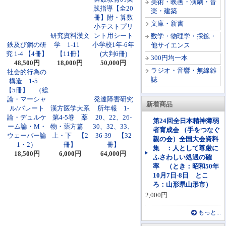
美術・映画・演劇・音
践指導【全20
楽・建築
冊】附・算数
文庫・新書
小テストプリ
研究資料漢文
ント用シート
数学・物理学・採鉱・
鉄及び鋼の研
学 1-11
小学校1年-6年
他サイエンス
究 1-4 【4冊】
【11冊】
(大判6冊)
300円均一本
48,500円
18,000円
50,000円
ラジオ・音響・無線雑
社会的行為の
誌
構造 1-5
【5冊】 （総
論・マーシャ
発達障害研究
新着商品
ル/パレート
漢方医学大系
所年報 1-
論・デュルケ
第4-5巻 薬
20、22、26-
第24回全日本精神薄弱
ーム論・M・
物・薬方篇
30、32、33、
者育成会 （手をつなぐ
ウェーバー論
上・下 【2
36-39 【32
親の会）全国大会資料
1・2）
冊】
冊】
集 ：人として尊厳に
18,500円
6,000円
64,000円
ふさわしい処遇の確
率 （とき：昭和50年
10月7日-8日 とこ
ろ：山形県山形市）
2,000円
もっと...