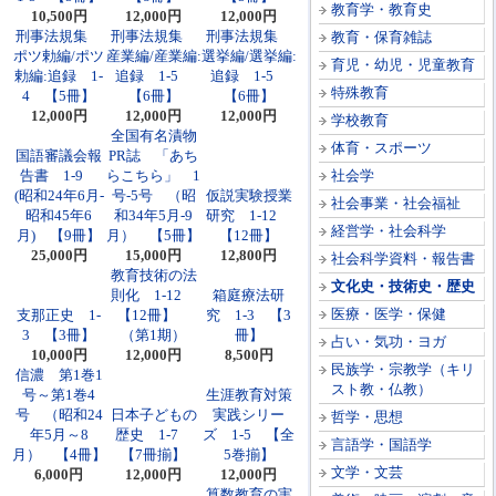
教育学・教育史
10,500円
12,000円
12,000円
刑事法規集
刑事法規集
刑事法規集
教育・保育雑誌
ポツ勅編/ポツ
産業編/産業編:
選挙編/選挙編:
育児・幼児・児童教育
勅編:追録 1-
追録 1-5
追録 1-5
特殊教育
4 【5冊】
【6冊】
【6冊】
12,000円
12,000円
12,000円
学校教育
全国有名漬物
体育・スポーツ
国語審議会報
PR誌 「あち
告書 1-9
らこちら」 1
社会学
(昭和24年6月-
号-5号 （昭
仮説実験授業
社会事業・社会福祉
昭和45年6
和34年5月-9
研究 1-12
経営学・社会科学
月) 【9冊】
月） 【5冊】
【12冊】
25,000円
15,000円
12,800円
社会科学資料・報告書
教育技術の法
文化史・技術史・歴史
則化 1-12
箱庭療法研
医療・医学・保健
支那正史 1-
【12冊】
究 1-3 【3
3 【3冊】
（第1期）
冊】
占い・気功・ヨガ
10,000円
12,000円
8,500円
民族学・宗教学（キリ
信濃 第1巻1
スト教・仏教）
号～第1巻4
生涯教育対策
号 （昭和24
日本子どもの
実践シリー
哲学・思想
年5月～8
歴史 1-7
ズ 1-5 【全
言語学・国語学
月） 【4冊】
【7冊揃】
5巻揃】
文学・文芸
6,000円
12,000円
12,000円
算数教育の実