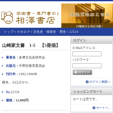
トップ
»
カタログ
»
文化史・技術史・歴史
»
22524
【こ
アカウント情報
カートを見る
レジに進む
ログイン
こ
山崎家文書 1-5 【5冊揃】
か
E-Mailアドレス:
ら
本
著者名：
多摩文化史研究会
パスワード:
文】
出版元：
中野区教育委員会
刊行年：
1992-1996年
ログイン画面へ
裸本。小口少ヤケ。
ショッピングカート
No.
22524
カートは空です...
価格：
12,000円
カートへ...