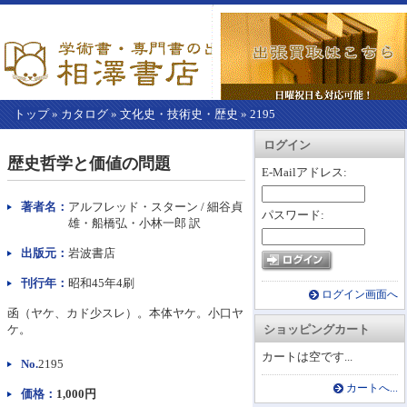
トップ
»
カタログ
»
文化史・技術史・歴史
»
2195
【こ
アカウント情報
カートを見る
レジに進む
ログイン
こ
歴史哲学と価値の問題
か
E-Mailアドレス:
ら
本
著者名：
アルフレッド・スターン / 細谷貞
パスワード:
文】
雄・船橋弘・小林一郎 訳
出版元：
岩波書店
刊行年：
昭和45年4刷
ログイン画面へ
函（ヤケ、カド少スレ）。本体ヤケ。小口ヤ
ケ。
ショッピングカート
カートは空です...
No.
2195
カートへ...
価格：
1,000円