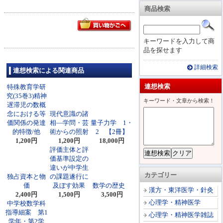
商品検索
キーワードを入力して商
品を探せます
詳細検索
連想検索による関連商品
連想検索
特殊教育学研
究(35巻3)精神
キーワード・文章から検索！
遅滞児の数概
念における等
現代意識の諸
価関係の発達
相―学問・芸
量子力学 1・
的特徴/他
術からの照射
2 【2冊】
1,200円
1,200円
18,000円
評価主体と評
価基準設定の
違いが中学生
カテゴリー
独占資本と物
の課題遂行に
価
及ぼす効果
数学の歴史
漢方・東洋医学・針灸
2,400円
1,500円
3,500円
心理学・精神医学
中学校数学科
指導細案 第1
心理学・精神医学雑誌
学年・第2学