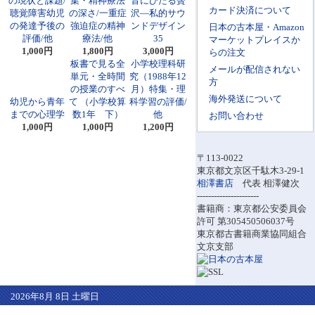
の現状と課題/
集・精神療法
音にひたる贅
カード決済について
聴覚障害幼児
の深さ/一重症
沢―私的サウ
の発達予後の
強迫症の精神
ンドデザイン
日本の古本屋・Amazon
評価/他
療法/他
35
マーケットプレイスか
1,000円
1,800円
3,000円
らの注文
板書で見る全
小学校理科研
メールが配信されない
単元・全時間
究（1988年12
方
の授業のすべ
月）特集・理
海外発送について
幼児から青年
て （小学校算
科学習の評価/
までの心理学
数1年 下）
他
お問い合わせ
1,000円
1,000円
1,200円
〒113-0022
東京都文京区千駄木3-29-1
相澤書店
代表 相澤健次
----------------------
書籍商：東京都公安委員会
許可 第305450506037号
東京都古書籍商業協同組合
文京支部
2026年8月 8日 土曜日