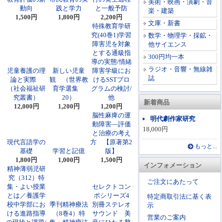
美術・映画・演劇・音
動向
践と学力
と一般予防
楽・建築
1,500円
1,800円
2,200円
文庫・新書
特殊教育学研
究(40巻1)学習
数学・物理学・採鉱・
障害児を対象
他サイエンス
とする通級指
300円均一本
導の実態/情緒
ラジオ・音響・無線雑
児童養護の理
新しい児童
障害学級にお
誌
論と実際
観 （世界教
けるSSTプロ
（社会福祉研
育学選集
グラムの検討/
究叢書）
20）
他
新着商品
12,000円
1,200円
1,200円
脳性麻痺の運
明代劇作家研究
動障害―評価
18,000円
と治療の考え
現代言語学の
方 【原著第2
もっと...
基礎
学習と記億
版】
1,800円
1,000円
1,500円
インフォメーション
精神薄弱児研
究（312）特
ご注文にあたって
集・よい授業
セレクトコン
とは／養護学
ポシリーズ4
特定商取引法に基く表
校中学部にお
季刊精神療法
別冊ステレオ
示
ける進路指導
（8巻4）特
サウンド 美
営業のご案内