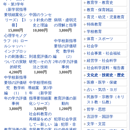
教育学・教育史
年・第3学年
（新学習指導
教育・保育雑誌
要領細案化シ
中国のランセ
育児・幼児・児童教育
リーズ）【3
ット針灸の歴
病弱・虚弱児
特殊教育
冊】
史と理論
の理解と指導
15,000円
10,000円
3,800円
学校教育
心理学モノグ
体育・スポーツ
ラフ（6）ロー
中学校新指導
ルシャッハ・
要領の評価研
社会学
インクブロッ
究 数学科
社会事業・社会福祉
トの刺激価に
到達度評価の
編 （2）
経営学・社会科学
ついての実験
研究―その方
2年の学力評価
的研究
法と技術
事例
社会科学資料・報告書
4,200円
1,000円
3,800円
文化史・技術史・歴史
中学校新指導
医療・医学・保健
要領の評価研
中学校理科指
究 数学科
導細案 第3学
占い・気功・ヨガ
編 （1） 1
年 （新学習
民族学・宗教学（キリ
年の学力評価
指導要領細案
教育評価の新
スト教・仏教）
事例
化シリーズ）
動向
3,800円
3,800円
1,200円
哲学・思想
社会科教育の
言語学・国語学
再構築をめざ
犯罪社会学原
文学・文芸
して―新しい
論 : 犯罪・非
教育評価の新
市民教育の実
行の発生過程