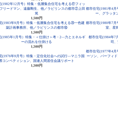
(1982年12月号）特集・低層集合住宅を考える⑰フィッ
/フリードマン、遠藤剛生、他／ラビリンスの都市②上田
都市住宅(1981年
篤
ー、グラッタ
1,500円
宅(1983年9月号）特集・低層集合住宅を考える⑳一色建
都市住宅(1980年
築計画事務所、他／ラビリンスの都市⑩
室、星
1,500円
(1985年1月号）特集・＜仕掛け＞考・2―力とエネルギ
都市住宅(1984
ーの流れを仕掛ける
司、
1,500円
都市住宅(1977年
宅(1976年9月号）特集・定住化社会への試行―マニラ国
ーソン、パーフィド
際コンペティション、国連人間居住会議リポート
1,500円