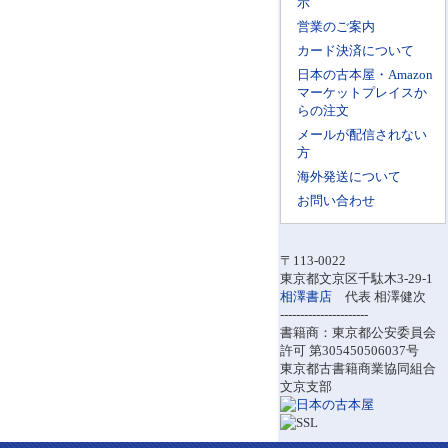
示
営業のご案内
カード決済について
日本の古本屋・Amazon
マーケットプレイスか
らの注文
メールが配信されない
方
海外発送について
お問い合わせ
〒113-0022
東京都文京区千駄木3-29-1
相澤書店
代表 相澤健次
----------------------
書籍商：東京都公安委員会
許可 第305450506037号
東京都古書籍商業協同組合
文京支部