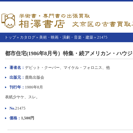
トップ
»
カタログ
»
美術・映画・演劇・音楽・建築
»
21475
【こ
こ
都市住宅(1986年8月号）特集・続アメリカン・ハウ
か
ら
本
著者名：
デビット・クーパー、マイケル・フォロニス、他
文】
出版元：
鹿島出版会
刊行年：
1986年8月
表紙少ヤケ、スレ。
No.
21475
価格：
1,500円