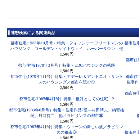
連想検索による関連商品
都市住宅(1986年10月号）特集・フィッシャー/フリードマンの
都市住宅
ハウジング―ゴールデン・ゲイトウェイ、ハーバータウン、他
1,500円
都市住
都市住宅(1978年3月号）特集・UDCハウジングの軌跡
1,500円
都市住宅(1979年7月号）特集・アデーレ＆アントニオ・サント
都市住
スのハウジング／都市を読む①
住宅作
2,500円
都市住宅
都市住宅(1985年4月号）特集・批評としての住宅・2
1,500円
都市住宅(1983年6月号）特集・住宅作品7題―村田靖夫、納賀雄
嗣、野口捷二、他／ラビリンスの都市⑧
1,500円
都市住宅(1983年4月号）特集・ウィーンの新しい波／ラビリン
スの都市⑥
都市住宅
1,500円