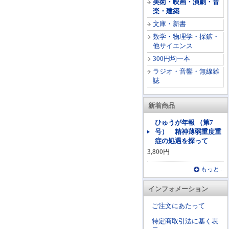
美術・映画・演劇・音
楽・建築
文庫・新書
数学・物理学・採鉱・
他サイエンス
300円均一本
ラジオ・音響・無線雑
誌
新着商品
ひゅうが年報 （第7
号） 精神薄弱重度重
症の処遇を探って
3,800円
もっと...
インフォメーション
ご注文にあたって
特定商取引法に基く表