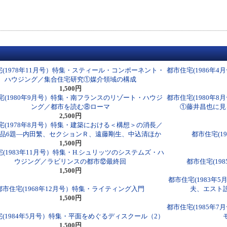
(1978年11月号）特集・スティール・コンポーネント・
都市住宅(1986年
ハウジング／集合住宅研究①媒介領域の構成
1,500円
宅(1980年9月号）特集・南フランスのリゾート・ハウジ
都市住宅(1980年
ング／都市を読む⑧ローマ
①藤井昌也に見
2,500円
宅(1978年8月号）特集・建築における＜構想＞の消長／
品6題―内田繁、セクションＲ、遠藤剛生、中込清ほか
都市住宅(1
1,500円
(1983年11月号）特集・H.シュリッツのシステムズ・ハ
ウジング／ラビリンスの都市⑫最終回
都市住宅(1
1,500円
都市住宅(1983年
都市住宅(1968年12月号）特集・ライティング入門
夫、エスト
1,500円
都市住宅(1985年
(1984年5月号）特集・平面をめぐるディスクール（2）
1,500円