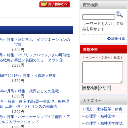
商品検索
キーワードを入力して商
品を探せます
詳細検索
4月号）特集・旅に学ぶ―イマジネーションの
宝島
連想検索
1,500円
8月号）特集・パブリックハウジングの可能性
キーワード・文章から検索！
る戦略と手法／英国のニュータウン③
2,800円
986年12月号）特集・＜仮設＞感覚
1,500円
985年2月号）特集・批評としての住宅
1,500円
カテゴリー
5月号）特集・住宅作品9題―前田淳、熊井理
設計工房、他／ラビリンスの都市⑦
漢方・東洋医学・針灸
1,500円
心理学・精神医学
7月号）特集・パートナーシップの可能性・ア
モルフ＆ワークショップ
心理学・精神医学雑誌
1,500円