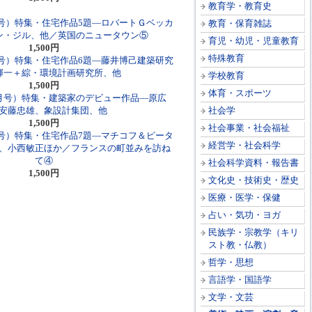
教育学・教育史
4月号）特集・住宅作品5題―ロバートＧベッカ
教育・保育雑誌
ン・ジル、他／英国のニュータウン⑤
育児・幼児・児童教育
1,500円
特殊教育
7月号）特集・住宅作品6題―藤井博己建築研究
輝一＋綜・環境計画研究所、他
学校教育
1,500円
体育・スポーツ
年7月号）特集・建築家のデビュー作品―原広
安藤忠雄、象設計集団、他
社会学
1,500円
社会事業・社会福祉
4月号）特集・住宅作品7題―マチコフ＆ピータ
経営学・社会科学
、小西敏正ほか／フランスの町並みを訪ね
て④
社会科学資料・報告書
1,500円
文化史・技術史・歴史
医療・医学・保健
占い・気功・ヨガ
民族学・宗教学（キリ
スト教・仏教）
哲学・思想
言語学・国語学
文学・文芸