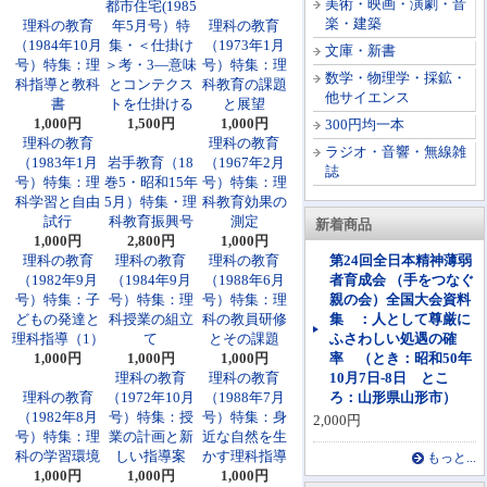
美術・映画・演劇・音
都市住宅(1985
楽・建築
理科の教育
年5月号）特
理科の教育
（1984年10月
集・＜仕掛け
（1973年1月
文庫・新書
号）特集：理
＞考・3―意味
号）特集：理
数学・物理学・採鉱・
科指導と教科
とコンテクス
科教育の課題
他サイエンス
書
トを仕掛ける
と展望
1,000円
1,500円
1,000円
300円均一本
理科の教育
理科の教育
ラジオ・音響・無線雑
（1983年1月
岩手教育（18
（1967年2月
誌
号）特集：理
巻5・昭和15年
号）特集：理
科学習と自由
5月）特集・理
科教育効果の
試行
科教育振興号
測定
新着商品
1,000円
2,800円
1,000円
理科の教育
理科の教育
理科の教育
第24回全日本精神薄弱
（1982年9月
（1984年9月
（1988年6月
者育成会 （手をつなぐ
号）特集：子
号）特集：理
号）特集：理
親の会）全国大会資料
どもの発達と
科授業の組立
科の教員研修
集 ：人として尊厳に
理科指導（1）
て
とその課題
ふさわしい処遇の確
1,000円
1,000円
1,000円
率 （とき：昭和50年
理科の教育
理科の教育
10月7日-8日 とこ
理科の教育
（1972年10月
（1988年7月
ろ：山形県山形市）
（1982年8月
号）特集：授
号）特集：身
2,000円
号）特集：理
業の計画と新
近な自然を生
科の学習環境
しい指導案
かす理科指導
もっと...
1,000円
1,000円
1,000円