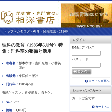
トップ
»
カタログ
»
教育・保育雑誌
»
21266
【こ
アカウント情報
カートを見る
レジに進む
ログイン
こ
理科の教育（1985年5月号）特
か
E-Mailアドレス:
集：理科室の整備と活用
ら
本
パスワード:
文】
著者名：
杉本孝作・吉田光雄・小林英二・
ほか
出版元：
東洋館出版社
ログイン画面へ
刊行年：
1985年5月
ショッピングカート
表紙ヤケスレ。背少痛み。頁ヤケ。
カートは空です...
No.
21266
カートへ...
価格：
1,000円