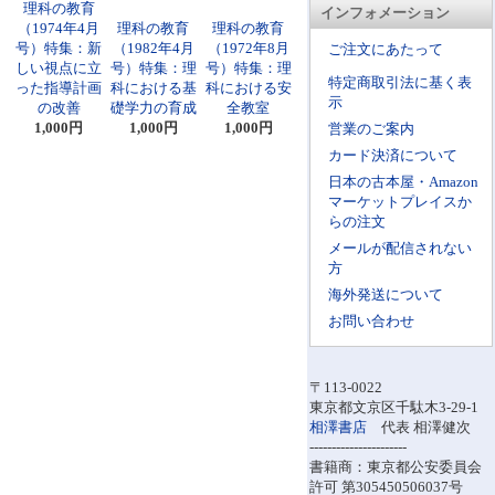
理科の教育
インフォメーション
（1974年4月
理科の教育
理科の教育
号）特集：新
（1982年4月
（1972年8月
ご注文にあたって
しい視点に立
号）特集：理
号）特集：理
特定商取引法に基く表
った指導計画
科における基
科における安
示
の改善
礎学力の育成
全教室
1,000円
1,000円
1,000円
営業のご案内
カード決済について
日本の古本屋・Amazon
マーケットプレイスか
らの注文
メールが配信されない
方
海外発送について
お問い合わせ
〒113-0022
東京都文京区千駄木3-29-1
相澤書店
代表 相澤健次
----------------------
書籍商：東京都公安委員会
許可 第305450506037号