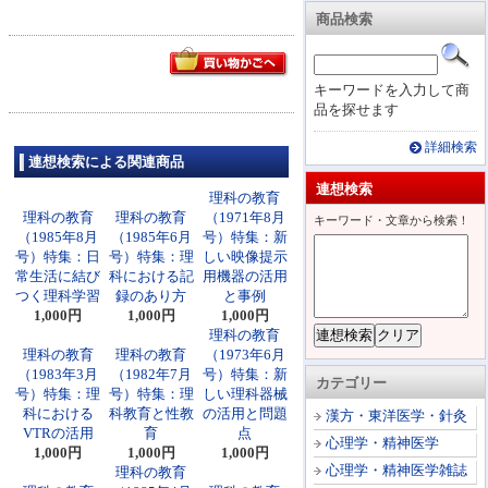
商品検索
キーワードを入力して商
品を探せます
詳細検索
連想検索による関連商品
連想検索
理科の教育
理科の教育
理科の教育
（1971年8月
キーワード・文章から検索！
（1985年8月
（1985年6月
号）特集：新
号）特集：日
号）特集：理
しい映像提示
常生活に結び
科における記
用機器の活用
つく理科学習
録のあり方
と事例
1,000円
1,000円
1,000円
理科の教育
理科の教育
理科の教育
（1973年6月
（1983年3月
（1982年7月
号）特集：新
カテゴリー
号）特集：理
号）特集：理
しい理科器械
科における
科教育と性教
の活用と問題
漢方・東洋医学・針灸
VTRの活用
育
点
心理学・精神医学
1,000円
1,000円
1,000円
心理学・精神医学雑誌
理科の教育