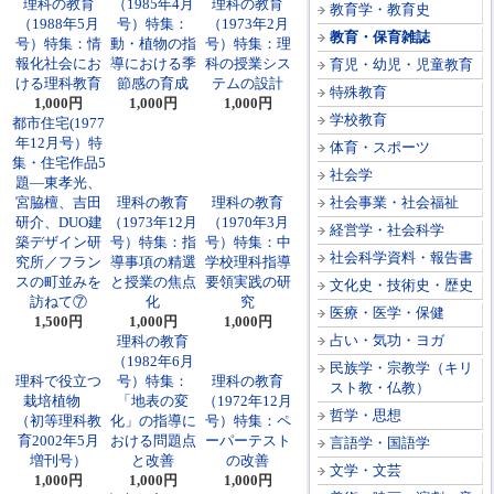
理科の教育
（1985年4月
理科の教育
教育学・教育史
（1988年5月
号）特集：
（1973年2月
教育・保育雑誌
号）特集：情
動・植物の指
号）特集：理
報化社会にお
導における季
科の授業シス
育児・幼児・児童教育
ける理科教育
節感の育成
テムの設計
特殊教育
1,000円
1,000円
1,000円
学校教育
都市住宅(1977
年12月号）特
体育・スポーツ
集・住宅作品5
社会学
題―東孝光、
宮脇檀、吉田
理科の教育
理科の教育
社会事業・社会福祉
研介、DUO建
（1973年12月
（1970年3月
経営学・社会科学
築デザイン研
号）特集：指
号）特集：中
社会科学資料・報告書
究所／フラン
導事項の精選
学校理科指導
スの町並みを
と授業の焦点
要領実践の研
文化史・技術史・歴史
訪ねて⑦
化
究
医療・医学・保健
1,500円
1,000円
1,000円
占い・気功・ヨガ
理科の教育
（1982年6月
民族学・宗教学（キリ
理科で役立つ
号）特集：
理科の教育
スト教・仏教）
栽培植物
「地表の変
（1972年12月
哲学・思想
（初等理科教
化」の指導に
号）特集：ペ
育2002年5月
おける問題点
ーパーテスト
言語学・国語学
増刊号）
と改善
の改善
文学・文芸
1,000円
1,000円
1,000円