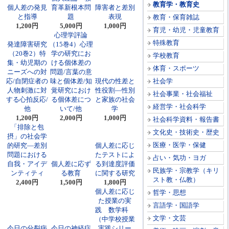
教育学・教育史
個人差の発見
育革新根本問
障害者と差別
と指導
題
表現
教育・保育雑誌
1,200円
5,000円
1,000円
育児・幼児・児童教育
心理学評論
特殊教育
発達障害研究
（15巻4）心理
（20巻2）特
学の研究にお
学校教育
集・幼児期の
ける個体差の
体育・スポーツ
ニーズへの対
問題/言葉の意
応/自閉症者の
味と個体差/知
現代の性差と
社会学
人物刺激に対
覚研究におけ
性役割―性別
社会事業・社会福祉
する心拍反応/
る個体差につ
と家族の社会
経営学・社会科学
他
いて/他
学
1,200円
2,000円
1,000円
社会科学資料・報告書
「排除と包
文化史・技術史・歴史
摂」の社会学
医療・医学・保健
的研究―差別
個人差に応じ
問題における
たテストによ
占い・気功・ヨガ
自我・アイデ
個人差に応ず
る到達度評価
民族学・宗教学（キリ
ンティティ
る教育
に関する研究
スト教・仏教）
2,400円
1,500円
1,800円
個人差に応じ
哲学・思想
た授業の実
言語学・国語学
践 数学科
文学・文芸
（中学校授業
今日の分裂病
今日の神経症
実践シリー