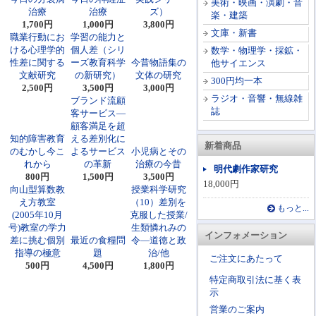
美術・映画・演劇・音
治療
治療
ズ）
楽・建築
1,700円
1,000円
3,800円
文庫・新書
職業行動にお
学習の能力と
ける心理学的
個人差（シリ
数学・物理学・採鉱・
性差に関する
ーズ教育科学
今昔物語集の
他サイエンス
文献研究
の新研究）
文体の研究
300円均一本
2,500円
3,500円
3,000円
ラジオ・音響・無線雑
ブランド流顧
誌
客サービス―
顧客満足を超
知的障害教育
える差別化に
新着商品
のむかし今こ
よるサービス
小児病とその
れから
の革新
治療の今昔
明代劇作家研究
800円
1,500円
3,500円
18,000円
向山型算数教
授業科学研究
え方教室
（10）差別を
もっと...
(2005年10月
克服した授業/
号)教室の学力
生類憐れみの
インフォメーション
差に挑む個別
最近の食糧問
令―道徳と政
指導の極意
題
治/他
ご注文にあたって
500円
4,500円
1,800円
特定商取引法に基く表
示
営業のご案内