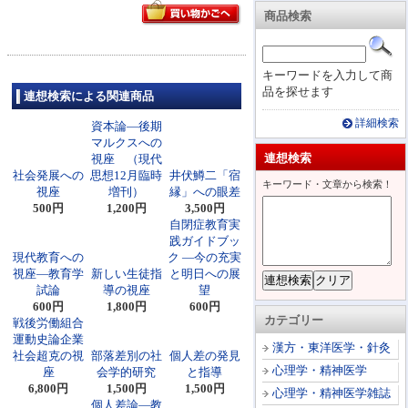
商品検索
キーワードを入力して商
品を探せます
連想検索による関連商品
詳細検索
資本論―後期
マルクスへの
連想検索
視座 （現代
社会発展への
思想12月臨時
井伏鱒二「宿
キーワード・文章から検索！
視座
増刊）
縁」への眼差
500円
1,200円
3,500円
自閉症教育実
践ガイドブッ
現代教育への
ク ―今の充実
視座―教育学
新しい生徒指
と明日への展
試論
導の視座
望
600円
1,800円
600円
カテゴリー
戦後労働組合
運動史論企業
漢方・東洋医学・針灸
社会超克の視
部落差別の社
個人差の発見
心理学・精神医学
座
会学的研究
と指導
6,800円
1,500円
1,500円
心理学・精神医学雑誌
個人差論―教