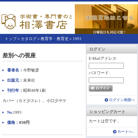
トップ
»
カタログ
»
教育学・教育史
»
1993
【こ
アカウント情報
カートを見る
レジに進む
ログイン
こ
差別への視座
か
E-Mailアドレス:
ら
本
著者名：
今野敏彦
パスワード:
文】
出版元：
未来社
刊行年：
昭和48年1刷
ログイン画面へ
カバー（カド少スレ）。小口少ヤケ
ショッピングカート
No.
1993
カートは空です...
価格：
850円
カートへ...