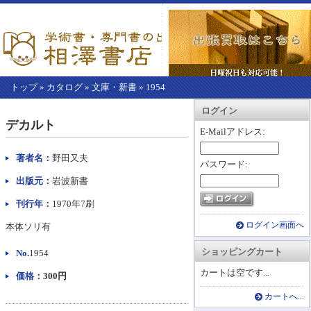
トップ
»
カタログ
»
文庫・新書
»
1954
【こ
アカウント情報
カートを見る
レジに進む
ログイン
こ
デカルト
か
E-Mailアドレス:
ら
本
著者名：
野田又夫
パスワード:
文】
出版元：
岩波新書
刊行年：
1970年7刷
ログイン画面へ
本体ソリ有
ショッピングカート
No.
1954
カートは空です...
価格：
300円
カートへ...