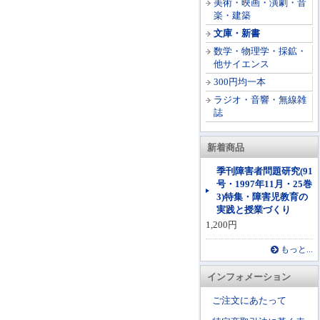
美術・映画・演劇・音
楽・建築
文庫・新書
数学・物理学・採鉱・
他サイエンス
300円均一本
ラジオ・音響・無線雑
誌
新着商品
季刊障害者問題研究(91
号・1997年11月・25巻
3)特集・障害児教育の
実践と授業づくり
1,200円
もっと...
インフォメーション
ご注文にあたって