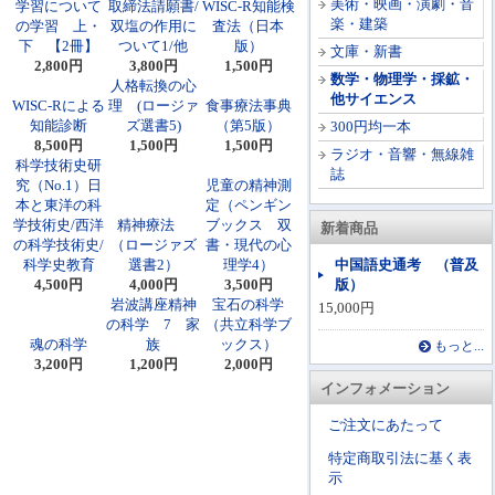
美術・映画・演劇・音
学習について
取締法請願書/
WISC-R知能検
楽・建築
の学習 上・
双塩の作用に
査法（日本
下 【2冊】
ついて1/他
版）
文庫・新書
2,800円
3,800円
1,500円
数学・物理学・採鉱・
人格転換の心
他サイエンス
WISC-Rによる
理 (ロージァ
食事療法事典
知能診断
ズ選書5)
（第5版）
300円均一本
8,500円
1,500円
1,500円
ラジオ・音響・無線雑
科学技術史研
誌
究（No.1）日
児童の精神測
本と東洋の科
定（ペンギン
学技術史/西洋
精神療法
ブックス 双
新着商品
の科学技術史/
（ロージァズ
書・現代の心
科学史教育
選書2）
理学4）
中国語史通考 （普及
4,500円
4,000円
3,500円
版）
岩波講座精神
宝石の科学
15,000円
の科学 7 家
（共立科学ブ
魂の科学
族
ックス）
もっと...
3,200円
1,200円
2,000円
インフォメーション
ご注文にあたって
特定商取引法に基く表
示