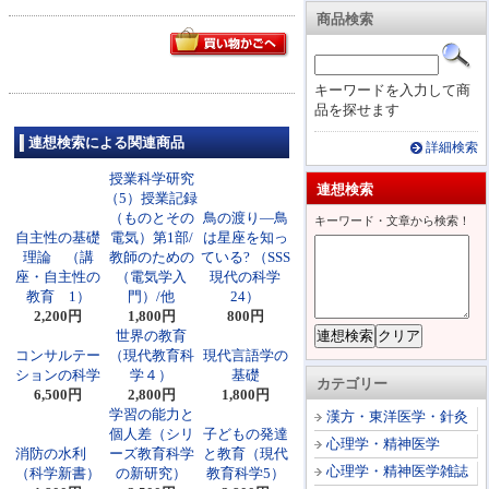
商品検索
キーワードを入力して商
品を探せます
連想検索による関連商品
詳細検索
授業科学研究
連想検索
（5）授業記録
（ものとその
鳥の渡り―鳥
キーワード・文章から検索！
自主性の基礎
電気）第1部/
は星座を知っ
理論 （講
教師のための
ている? （SSS
座・自主性の
（電気学入
現代の科学
教育 1）
門）/他
24）
2,200円
1,800円
800円
世界の教育
コンサルテー
（現代教育科
現代言語学の
ションの科学
学４）
基礎
カテゴリー
6,500円
2,800円
1,800円
学習の能力と
漢方・東洋医学・針灸
個人差（シリ
子どもの発達
心理学・精神医学
消防の水利
ーズ教育科学
と教育（現代
心理学・精神医学雑誌
（科学新書）
の新研究）
教育科学5）