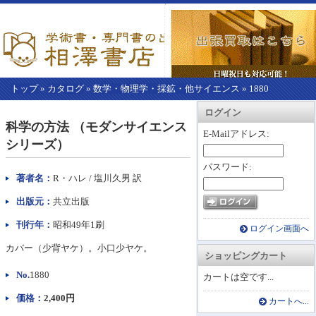
トップ
»
カタログ
»
数学・物理学・採鉱・他サイエンス
»
1880
【こ
アカウント情報
カートを見る
レジに進む
ログイン
こ
科学の方法 （モダンサイエンス
か
E-Mailアドレス:
シリーズ）
ら
本
パスワード:
文】
著者名：
R・ハレ / 塩川久男 訳
出版元：
共立出版
刊行年：
昭和49年1刷
ログイン画面へ
カバー（少背ヤケ）。小口少ヤケ。
ショッピングカート
No.
1880
カートは空です...
価格：
2,400円
カートへ...