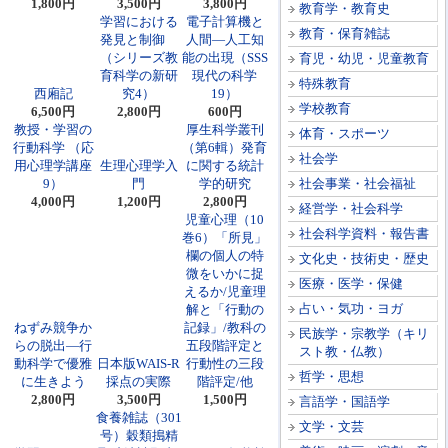
1,800円
3,500円
3,800円
教育学・教育史
学習における
電子計算機と
教育・保育雑誌
発見と制御
人間―人工知
（シリーズ教
能の出現（SSS
育児・幼児・児童教育
育科学の新研
現代の科学
特殊教育
西廂記
究4）
19）
学校教育
6,500円
2,800円
600円
教授・学習の
厚生科学叢刊
体育・スポーツ
行動科学 （応
（第6輯）発育
社会学
用心理学講座
生理心理学入
に関する統計
9）
門
学的研究
社会事業・社会福祉
4,000円
1,200円
2,800円
経営学・社会科学
児童心理（10
社会科学資料・報告書
巻6）「所見」
欄の個人の特
文化史・技術史・歴史
微をいかに捉
医療・医学・保健
えるか/児童理
占い・気功・ヨガ
解と「行動の
ねずみ競争か
記録」/教科の
民族学・宗教学（キリ
らの脱出―行
五段階評定と
スト教・仏教）
動科学で優雅
日本版WAIS‐R
行動性の三段
哲学・思想
に生きよう
採点の実際
階評定/他
2,800円
3,500円
1,500円
言語学・国語学
食養雑誌（301
文学・文芸
号）穀類搗精