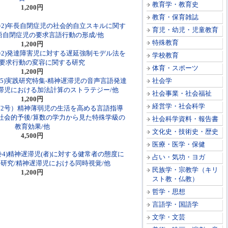
教育学・教育史
1,200円
教育・保育雑誌
巻2)年長自閉症児の社会的自立スキルに関す
育児・幼児・児童教育
語自閉症児の要求言語行動の形成/他
特殊教育
1,200円
巻2)発達障害児に対する遅延強制モデル法を
学校教育
要求行動の変容に関する研究
体育・スポーツ
1,200円
巻5)実践研究特集-精神遅滞児の音声言語発達
社会学
遅滞児における加法計算のストラテジー/他
社会事業・社会福祉
1,200円
経営学・社会科学
2号）精神薄弱児の生活を高める言語指導
の社会的予後/算数の学力から見た特殊学級の
社会科学資料・報告書
教育効果/他
文化史・技術史・歴史
4,500円
医療・医学・保健
巻4)精神遅滞児(者)に対する健常者の態度に
占い・気功・ヨガ
研究/精神遅滞児における同時視覚/他
民族学・宗教学（キリ
1,200円
スト教・仏教）
哲学・思想
言語学・国語学
文学・文芸