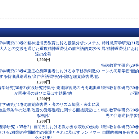
育学研究(30巻2)精神遅滞児教育に於る授業分析システム
特殊教育学研究(31
/大人との交渉を通じた重度精神遅滞児の前言語的要求伝
属/精神遅滞児にお
達の改善
1,200円
特殊教育学研究(29
育学研究(28巻4)重症心身障害者における水平移動刺激の
ーンの同期学習/能
する特徴識別過程/音声言語習得が困難な聴覚障害児/他
1,200円
学研究(30巻3)実践研究特集号-発達障害児の円周走訓練
特殊教育学研究(30
が園生活の遊びに及ぼす効果/他
が園
1,200円
育学研究(41巻3)聴覚障害児・者のリズム知覚・表出に及
激呈示条件の効果/吃音の受容過程に関する面接調査によ
特殊教育学研究(20
る検討/
児の弁別逆転学習
1,200円
理学研究（35巻2）自閉児における教示要求表現の形成/
特殊教育学研究(40
おける2種類の空間能力の発達とそれに及ぼすランドマー
自閉的傾向を有する
クの効果/