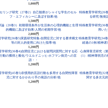
1,000円
セリング研究（27巻2）自己観察がシャイな学生のセル
特殊教育学研究(26
フ・エフィカシーに及ぼす効果/他
る研究/無発
1,500円
評論（20巻3）初期環境条件が生活体の心理的機能と生理
特殊教育学研究(36
的機能に及ぼす効果/人間の初期学習/他
用いた
2,000円
学研究(36巻5)実践研究特集-自閉症児に対する要求構文
特殊教育学研究(34
等の対人的使用に向けた指導/他
経過の1例/精神
1,200円
育学研究(36巻4)自閉症児における疑問詞質問に対する応
心身障害児研究（第
行動の獲得と般化/ウエルドニッヒ-ホフマン病児への言
（1）/精神薄弱児
語・・
1,200円
育学研究(45巻5)非慣用的言語行動を多用する自閉性障害
特殊教育学研究(32
児に対するかかわり手の発語の分析/他
関する多次元的
1,200円