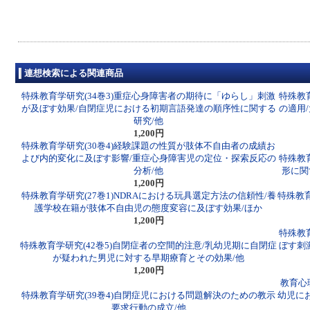
連想検索による関連商品
特殊教育学研究(34巻3)重症心身障害者の期待に「ゆらし」刺激
特殊教
が及ぼす効果/自閉症児における初期言語発達の順序性に関する
の適用
研究/他
1,200円
特殊教育学研究(30巻4)経験課題の性質が肢体不自由者の成績お
よび内的変化に及ぼす影響/重症心身障害児の定位・探索反応の
特殊教
分析/他
形に関
1,200円
特殊教育学研究(27巻1)NDRAにおける玩具選定方法の信頼性/養
特殊教育
護学校在籍が肢体不自由児の態度変容に及ぼす効果/ほか
1,200円
特殊教
特殊教育学研究(42巻5)自閉症者の空間的注意/乳幼児期に自閉症
ぼす刺
が疑われた男児に対する早期療育とその効果/他
1,200円
教育心
特殊教育学研究(39巻4)自閉症児における問題解決のための教示
幼児に
要求行動の成立/他