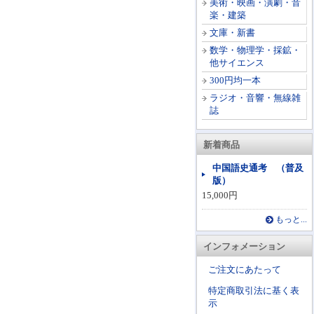
美術・映画・演劇・音
楽・建築
文庫・新書
数学・物理学・採鉱・
他サイエンス
300円均一本
ラジオ・音響・無線雑
誌
新着商品
中国語史通考 （普及
版）
15,000円
もっと...
インフォメーション
ご注文にあたって
特定商取引法に基く表
示