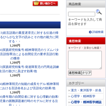
商品検索
キーワードを入力して商
品を探せます
詳細検索
巻3)前言語期の重度遅滞児に対する伝達の帰
けるひらがな文字の読みとその他の能力に関
連想検索
する・・
1,200円
キーワード・文章から検索！
巻4)実践研究特集号-精神薄弱児のリズムパタ
的言語指導法による自閉症児の要求言語行動
の獲得
1,200円
巻3)実践研究特集号-発達障害児の円周走訓練
生活の遊びに及ぼす効果/他
1,200円
カテゴリー
巻4)精神薄弱児の知能の成長モデル/精神薄弱
における言語命名および言語化の効果/他
漢方・東洋医学・針灸
1,200円
心理学・精神医学
巻4)青年期の自閉症者に対する心理劇の効果/
児童の困難課題遂行時のモデルに対する注
心理学・精神医学雑誌
目・・・