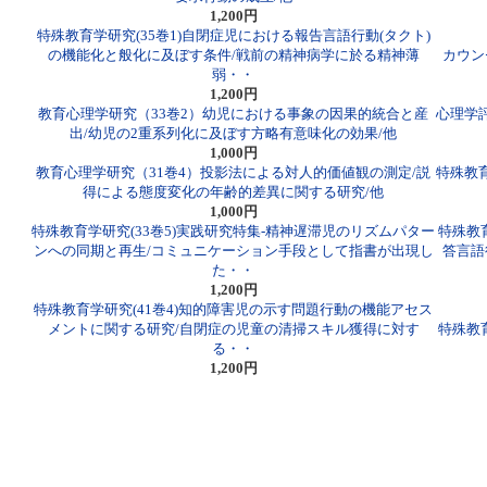
1,200円
特殊教育学研究(35巻1)自閉症児における報告言語行動(タクト)
の機能化と般化に及ぼす条件/戦前の精神病学に於る精神薄
カウン
弱・・
1,200円
教育心理学研究（33巻2）幼児における事象の因果的統合と産
心理学
出/幼児の2重系列化に及ぼす方略有意味化の効果/他
1,000円
教育心理学研究（31巻4）投影法による対人的価値観の測定/説
特殊教育
得による態度変化の年齢的差異に関する研究/他
1,000円
特殊教育学研究(33巻5)実践研究特集-精神遅滞児のリズムパター
特殊教
ンへの同期と再生/コミュニケーション手段として指書が出現し
答言語
た・・
1,200円
特殊教育学研究(41巻4)知的障害児の示す問題行動の機能アセス
メントに関する研究/自閉症の児童の清掃スキル獲得に対す
特殊教
る・・
1,200円