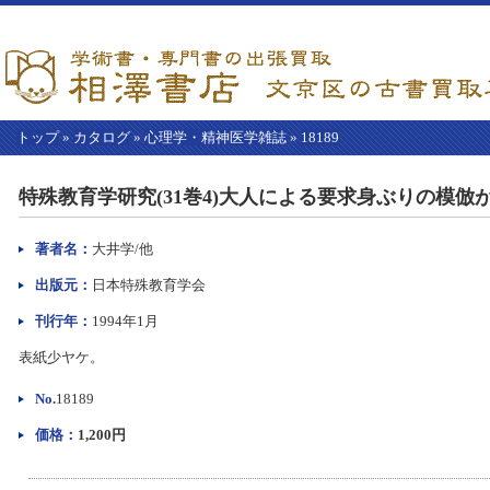
トップ
»
カタログ
»
心理学・精神医学雑誌
»
18189
【こ
こ
特殊教育学研究(31巻4)大人による要求身ぶりの模
か
ら
本
著者名：
大井学/他
文】
出版元：
日本特殊教育学会
刊行年：
1994年1月
表紙少ヤケ。
No.
18189
価格：
1,200円