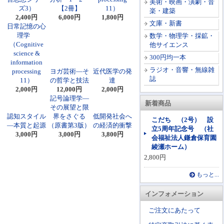
美術・映画・演劇・音
ズ3）
【2冊】
11）
楽・建築
2,400円
6,000円
1,800円
文庫・新書
日常記憶の心
理学
数学・物理学・採鉱・
（Cognitive
他サイエンス
science &
300円均一本
information
ラジオ・音響・無線雑
processing
ヨガ芸術―そ
近代医学の発
誌
11）
の哲学と技法
達
2,000円
12,000円
2,000円
記号論理学―
新着商品
その展望と限
認知スタイル
界をさぐる
低開発社会へ
こだち （2号） 設
―本質と起源
（原書第3版）
の経済的衝撃
立5周年記念号 （社
3,000円
3,000円
3,800円
会福祉法人鎌倉保育園
綾瀬ホーム）
2,800円
もっと...
インフォメーション
ご注文にあたって