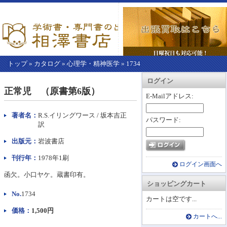
トップ
»
カタログ
»
心理学・精神医学
»
1734
【こ
アカウント情報
カートを見る
レジに進む
ログイン
こ
正常児 （原書第6版）
か
E-Mailアドレス:
ら
本
著者名：
R.S.イリングワース / 坂本吉正
パスワード:
文】
訳
出版元：
岩波書店
刊行年：
1978年1刷
ログイン画面へ
函欠。小口ヤケ。蔵書印有。
ショッピングカート
No.
1734
カートは空です...
価格：
1,500円
カートへ...