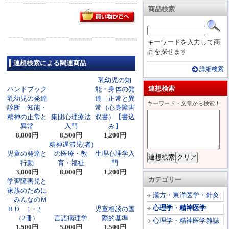
商品検索
キーワードを入力して商
品を探せます
連想検索による関連商品
詳細検索
乳幼児の知
連想検索
ハンドブック
能・身体の発
乳幼児の発達
達―正常と異
キーワード・文章から検索！
診断―知能・
常（心身障害
精神の正常と
集団心理療法
双書）【書込
異常
入門
み】
8,000円
8,500円
1,200円
精神遅滞児(者)
児童の発達と
の医療・教
生理心理学入
行動
育・福祉
門
3,000円
8,000円
1,200円
カテゴリー
学習障害児と
家族のために
漢方・東洋医学・針灸
―みんなのＭ
心理学・精神医学
ＢＤ 1・2
児童相談の国
（2冊）
言語病理学
際的基準
心理学・精神医学雑誌
1,500円
5,000円
1,500円