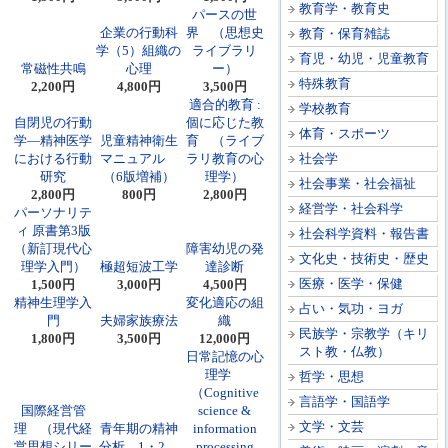
教育学・教育史
パースの世
企業の行動科
界 （思想史
教育・保育雑誌
学（5）組織の
ライブラリ
育児・幼児・児童教育
常磁性共鳴
心理
ー）
特殊教育
2,200円
4,800円
3,500円
適合的教育 :
学校教育
自閉児の行動
個に応じた教
体育・スポーツ
学―精神医学
児童精神衛生
育 （ライブ
における行動
マニュアル
ラリ教育の心
社会学
研究
（6版増補）
理学）
社会事業・社会福祉
2,800円
800円
2,800円
経営学・社会科学
パーソナリテ
ィ 原書第3版
社会科学資料・報告書
（新訂現代心
障害幼児の発
文化史・技術史・歴史
理学入門）
極超短波工学
達診断
医療・医学・保健
1,500円
3,000円
4,500円
精神生理学入
変化適応の組
占い・気功・ヨガ
門
夫婦家族療法
織
民族学・宗教学（キリ
1,800円
3,500円
12,000円
スト教・仏教）
日常記憶の心
理学
哲学・思想
（Cognitive
言語学・国語学
国際経営管
science &
文学・文芸
理 （現代経
青年期の精神
information
営思想シリー
分析 1・2
processing