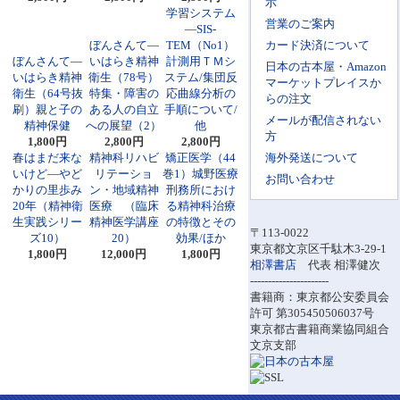
示
学習システム
営業のご案内
―SIS-
ぼんさんて―
TEM（No1）
カード決済について
ぼんさんて―
いはらき精神
計測用ＴＭシ
日本の古本屋・Amazon
いはらき精神
衛生（78号）
ステム/集団反
マーケットプレイスか
衛生（64号抜
特集・障害の
応曲線分析の
らの注文
刷）親と子の
ある人の自立
手順について/
メールが配信されない
精神保健
への展望（2）
他
方
1,800円
2,800円
2,800円
春はまだ来な
精神科リハビ
矯正医学（44
海外発送について
いけど―やど
リテーショ
巻1）城野医療
お問い合わせ
かりの里歩み
ン・地域精神
刑務所におけ
20年（精神衛
医療 （臨床
る精神科治療
生実践シリー
精神医学講座
の特徴とその
〒113-0022
ズ10）
20）
効果/ほか
東京都文京区千駄木3-29-1
1,800円
12,000円
1,800円
相澤書店
代表 相澤健次
----------------------
書籍商：東京都公安委員会
許可 第305450506037号
東京都古書籍商業協同組合
文京支部