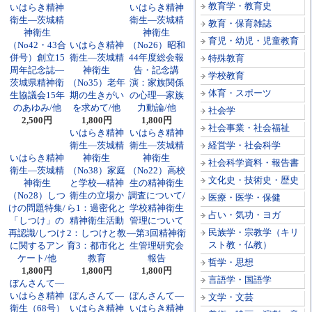
教育学・教育史
いはらき精神
いはらき精神
衛生―茨城精
衛生―茨城精
教育・保育雑誌
神衛生
神衛生
育児・幼児・児童教育
（No42・43合
いはらき精神
（No26）昭和
併号）創立15
衛生―茨城精
44年度総会報
特殊教育
周年記念誌―
神衛生
告・記念講
学校教育
茨城県精神衛
（No35）老年
演：家族関係
体育・スポーツ
生協議会15年
期の生きがい
の心理―家族
のあゆみ/他
を求めて/他
力動論/他
社会学
2,500円
1,800円
1,800円
社会事業・社会福祉
いはらき精神
いはらき精神
衛生―茨城精
衛生―茨城精
経営学・社会科学
いはらき精神
神衛生
神衛生
社会科学資料・報告書
衛生―茨城精
（No38）家庭
（No22）高校
文化史・技術史・歴史
神衛生
と学校―精神
生の精神衛生
（No28）しつ
衛生の立場か
調査について/
医療・医学・保健
けの問題特集/
ら1：過密化と
学校精神衛生
占い・気功・ヨガ
「しつけ」の
精神衛生活動
管理について
民族学・宗教学（キリ
再認識/しつけ
2：しつけと教
―第3回精神衛
スト教・仏教）
に関するアン
育3：都市化と
生管理研究会
ケート/他
教育
報告
哲学・思想
1,800円
1,800円
1,800円
言語学・国語学
ぼんさんて―
いはらき精神
ぼんさんて―
ぼんさんて―
文学・文芸
衛生（68号）
いはらき精神
いはらき精神