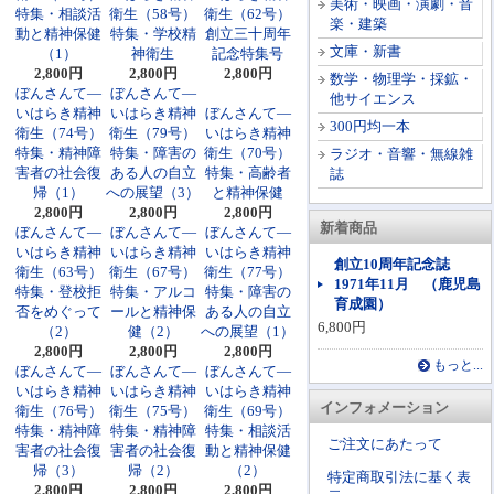
美術・映画・演劇・音
特集・相談活
衛生（58号）
衛生（62号）
楽・建築
動と精神保健
特集・学校精
創立三十周年
文庫・新書
（1）
神衛生
記念特集号
2,800円
2,800円
2,800円
数学・物理学・採鉱・
ぼんさんて―
ぼんさんて―
他サイエンス
いはらき精神
いはらき精神
ぼんさんて―
300円均一本
衛生（74号）
衛生（79号）
いはらき精神
特集・精神障
特集・障害の
衛生（70号）
ラジオ・音響・無線雑
害者の社会復
ある人の自立
特集・高齢者
誌
帰（1）
への展望（3）
と精神保健
2,800円
2,800円
2,800円
新着商品
ぼんさんて―
ぼんさんて―
ぼんさんて―
いはらき精神
いはらき精神
いはらき精神
創立10周年記念誌
衛生（63号）
衛生（67号）
衛生（77号）
1971年11月 （鹿児島
特集・登校拒
特集・アルコ
特集・障害の
育成園）
否をめぐって
ールと精神保
ある人の自立
6,800円
（2）
健（2）
への展望（1）
2,800円
2,800円
2,800円
もっと...
ぼんさんて―
ぼんさんて―
ぼんさんて―
いはらき精神
いはらき精神
いはらき精神
インフォメーション
衛生（76号）
衛生（75号）
衛生（69号）
特集・精神障
特集・精神障
特集・相談活
ご注文にあたって
害者の社会復
害者の社会復
動と精神保健
帰（3）
帰（2）
（2）
特定商取引法に基く表
2,800円
2,800円
2,800円