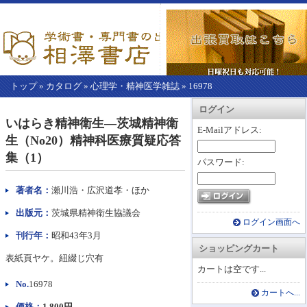
トップ
»
カタログ
»
心理学・精神医学雑誌
»
16978
【こ
アカウント情報
カートを見る
レジに進む
ログイン
こ
いはらき精神衛生―茨城精神衛
か
E-Mailアドレス:
生（No20）精神科医療質疑応答
ら
本
集（1）
パスワード:
文】
著者名：
瀬川浩・広沢道孝・ほか
出版元：
茨城県精神衛生協議会
ログイン画面へ
刊行年：
昭和43年3月
ショッピングカート
表紙頁ヤケ。紐綴じ穴有
カートは空です...
No.
16978
カートへ...
価格：
1,800円