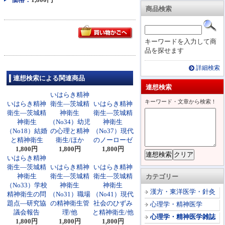
商品検索
キーワードを入力して商
品を探せます
詳細検索
連想検索による関連商品
連想検索
いはらき精神
キーワード・文章から検索！
いはらき精神
衛生―茨城精
いはらき精神
衛生―茨城精
神衛生
衛生―茨城精
神衛生
（No34）幼児
神衛生
（No18）結婚
の心理と精神
（No37）現代
と精神衛生
衛生/ほか
のノーローゼ
1,800円
1,800円
1,800円
いはらき精神
衛生―茨城精
いはらき精神
いはらき精神
神衛生
衛生―茨城精
衛生―茨城精
カテゴリー
（No33）学校
神衛生
神衛生
漢方・東洋医学・針灸
精神衛生の問
（No31）職場
（No41）現代
題点―研究協
の精神衛生管
社会のひずみ
心理学・精神医学
議会報告
理/他
と精神衛生/他
心理学・精神医学雑誌
1,800円
1,800円
1,800円