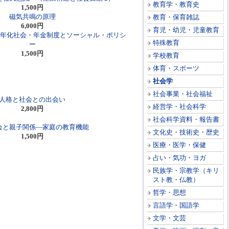
教育学・教育史
1,500円
磁気共鳴の原理
教育・保育雑誌
6,000円
育児・幼児・児童教育
高年化社会・年金制度とソーシャル・ポリシ
特殊教育
ー
1,500円
学校教育
体育・スポーツ
社会学
社会事業・社会福祉
人格と社会との出会い
経営学・社会科学
2,800円
社会科学資料・報告書
会と親子関係―家庭の教育機能
文化史・技術史・歴史
1,500円
医療・医学・保健
占い・気功・ヨガ
民族学・宗教学（キリ
スト教・仏教）
哲学・思想
言語学・国語学
文学・文芸