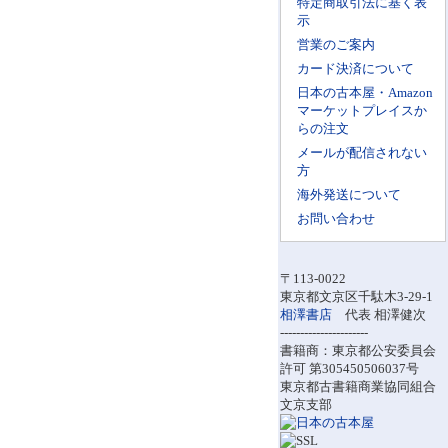
特定商取引法に基く表
示
営業のご案内
カード決済について
日本の古本屋・Amazon
マーケットプレイスか
らの注文
メールが配信されない
方
海外発送について
お問い合わせ
〒113-0022
東京都文京区千駄木3-29-1
相澤書店
代表 相澤健次
----------------------
書籍商：東京都公安委員会
許可 第305450506037号
東京都古書籍商業協同組合
文京支部