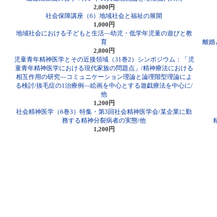
2,000円
社会保障講座（6）地域社会と福祉の展開
1,000円
地域社会における子どもと生活―幼児・低学年児童の遊びと教
育
離婚
2,800円
児童青年精神医学とその近接領域（31巻2）シンポジウム：「児
童青年精神医学における現代家族の問題点」/精神療法における
相互作用の研究―コミュニケーション理論と論理階型理論によ
る検討/抜毛症の1治療例―絵画を中心とする遊戯療法を中心に/
他
1,200円
社会精神医学（6巻3）特集・第3回社会精神医学会/某企業に勤
務する精神分裂病者の実態/他
1,200円