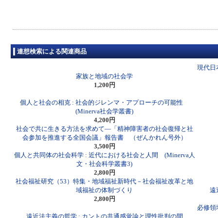
連想検索による関連商品
現代日
家族と地域の社会学
1,200円
個人と社会の相克 : 社会的ジレンマ・アプローチの可能性
(Minerva社会学叢書)
4,200円
社会で共に生きる方法を求めて―「精神障害者の社会復帰と社
会参加を推進する全国会議」報告書 （ぜんかれん号外）
3,500円
個人と共同体の社会科学 : 近代における社会と人間 (Minerva人
文・社会科学叢書3)
2,800円
社会福祉研究（53）特集・地域福祉新時代－社会福祉改革と地
域福祉の体制づくり
遠
2,800円
必修領
遠近法主義の哲学 : カントの共通感覚論と理性批判の間