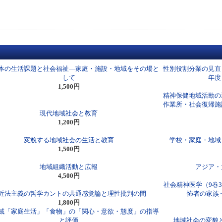
本の生活課題と社会福祉―家庭・施設・地域をその場と
性別役割分業の見直
して
年度
1,500円
精神保健地域活動の
作業所・社会復帰施
現代地域社会と教育
1,200円
変貌する地域社会の生活と教育
学校・家庭・地域
1,500円
地域組織活動と広報
アジア・
4,500円
社会精神医学（9巻
近法主義の哲学カントの共通感覚論と理性批判の間
怖者の家族
1,800円
域「家庭生活」「食物」の「関心・意欲・態度」の指導
と評価
地域社会の変貌