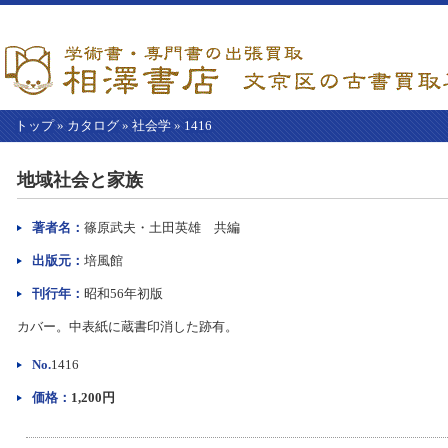
トップ
»
カタログ
»
社会学
»
1416
【こ
こ
地域社会と家族
か
ら
本
著者名：
篠原武夫・土田英雄 共編
文】
出版元：
培風館
刊行年：
昭和56年初版
カバー。中表紙に蔵書印消した跡有。
No.
1416
価格：
1,200円