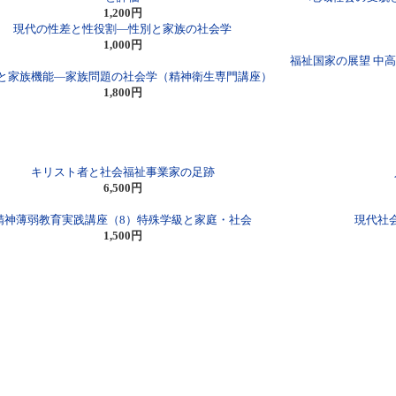
1,200円
現代の性差と性役割―性別と家族の社会学
1,000円
福祉国家の展望 中
と家族機能―家族問題の社会学（精神衛生専門講座）
1,800円
キリスト者と社会福祉事業家の足跡
6,500円
精神薄弱教育実践講座（8）特殊学級と家庭・社会
現代社
1,500円