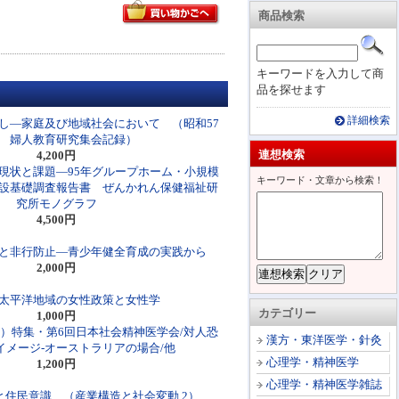
商品検索
キーワードを入力して商
品を探せます
詳細検索
し―家庭及び地域社会において （昭和57
 婦人教育研究集会記録）
連想検索
4,200円
現状と課題―95年グループホーム・小規模
キーワード・文章から検索！
設基礎調査報告書 ぜんかれん保健福祉研
究所モノグラフ
4,500円
と非行防止―青少年健全育成の実践から
2,000円
太平洋地域の女性政策と女性学
カテゴリー
1,000円
3）特集・第6回日本社会精神医学会/対人恐
漢方・東洋医学・針灸
イメージ-オーストラリアの場合/他
心理学・精神医学
1,200円
心理学・精神医学雑誌
と住民意識 （産業構造と社会変動 2）