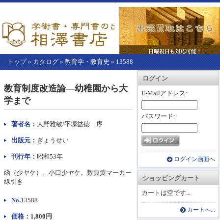
トップ
»
カタログ
»
教育学・教育史
»
13588
【こ
アカウント情報
カートを見る
レジに進む
ログイン
こ
教育制度改造論―幼稚園から大
か
E-Mailアドレス:
学まで
ら
本
パスワード:
文】
著者名：
大野雅敏/平塚益徳 序
出版元：
ぎょうせい
刊行年：
昭和53年
ログイン画面へ
函（少ヤケ）。小口少ヤケ。数頁黄マーカー
ショッピングカート
線引き
カートは空です...
No.
13588
カートへ...
価格：
1,800円