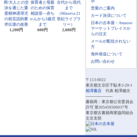
示
用/大人との交
保育者と母親
古代から現代
渉を通じた重
のための保育
まで
営業のご案内
度精神遅滞児
相談室―赤ち
（Minerva 21
カード決済について
の前言語的要
ゃんから3歳児
世紀ライブラ
日本の古本屋・Amazon
求伝達の改善
まで
リー）
マーケットプレイスか
1,200円
600円
2,000円
らの注文
メールが配信されない
方
海外発送について
お問い合わせ
〒113-0022
東京都文京区千駄木3-29-1
相澤書店
代表 相澤健次
----------------------
書籍商：東京都公安委員会
許可 第305450506037号
東京都古書籍商業協同組合
文京支部