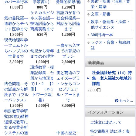
美術・映画・演劇・音
カバー単行本
学叢書4 ）
発達的変動/他
楽・建築
1,800円
800円
1,200円
ケミカルビジ
言語力が育つ
文庫・新書
気の曼陀羅―
ネス英会話―
社会科授業―
数学・物理学・採鉱・
道教からチベ
技術討論から
対話から討論
他サイエンス
ット医学まで
商業実務まで
まで
1,800円
650円
1,200円
300円均一本
現代物理科学
ラジオ・音響・無線雑
―フェムトか
一歳から入学
誌
らハッブルの
幼児から青年
までの育児の
世界まで
までの心理学
プラン
3,800円
1,000円
2,800円
新着商品
環境教育・授
業記録集―台
美と芸術のフ
社会福祉研究（14）特
所から地球ま
ェイズ―プラ
集・老人福祉の地域的
四色問題―そ
で 1・2 【2
トンからコン
課題
の誕生から解
冊】 （ネッ
セプチュア
2,800円
決まで （ブル
トワーク双
ル・アートま
ーバックス）
書）
で
もっと...
1,200円
1,000円
3,000円
特殊教育学研
インフォメーション
究(30巻2)精神
遅滞児教育に
ご注文にあたって
於る授業分析
特定商取引法に基く表
システムの適
中国の歴史―