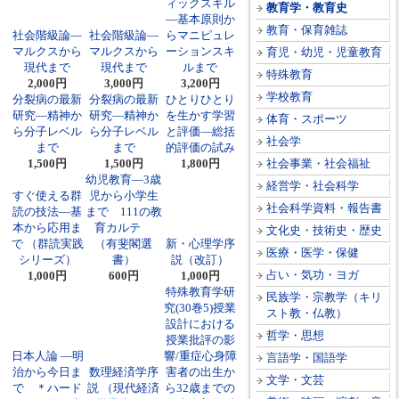
ィックスキル
教育学・教育史
―基本原則か
教育・保育雑誌
社会階級論―
社会階級論―
らマニピュレ
マルクスから
マルクスから
ーションスキ
育児・幼児・児童教育
現代まで
現代まで
ルまで
特殊教育
2,000円
3,000円
3,200円
学校教育
分裂病の最新
分裂病の最新
ひとりひとり
研究―精神か
研究―精神か
を生かす学習
体育・スポーツ
ら分子レベル
ら分子レベル
と評価―総括
社会学
まで
まで
的評価の試み
1,500円
1,500円
1,800円
社会事業・社会福祉
幼児教育―3歳
経営学・社会科学
すぐ使える群
児から小学生
社会科学資料・報告書
読の技法―基
まで 111の教
本から応用ま
育カルテ
文化史・技術史・歴史
で （群読実践
（有斐閣選
新・心理学序
医療・医学・保健
シリーズ）
書）
説（改訂）
占い・気功・ヨガ
1,000円
600円
1,000円
特殊教育学研
民族学・宗教学（キリ
究(30巻5)授業
スト教・仏教）
設計における
哲学・思想
授業批評の影
日本人論 ―明
響/重症心身障
言語学・国語学
治から今日ま
数理経済学序
害者の出生か
文学・文芸
で ＊ハード
説 （現代経済
ら32歳までの