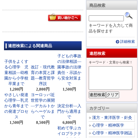
商品検索
キーワードを入力して商
品を探せます
詳細検索
連想検索による関連商品
連想検索
子どもの事故
子供をよくす
の法律相談―
キーワード・文章から検索！
る心理学 児
改訂・現代教
園事故の法律
童相談―幼稚
育の本質と課
責任・示談か
園から小学校
題―教育哲学
ら安全対策ま
卒業まで
序説
で
1,200円
2,800円
1,500円
やさしい発達
ヨーロッパ近
心理学―乳児
世哲学の展開
から青年まで
―デカルトか
決定分析―入
カテゴリー
の発達プロセ
らヘーゲルま
門から適用ま
ス
で
で
漢方・東洋医学・針灸
1,500円
8,500円
6,800円
心理学・精神医学
初めて学ぶカ
心理学・精神医学雑誌
イロプラクテ