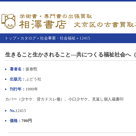
トップ
»
カタログ
»
社会事業・社会福祉
»
12415
【こ
こ
生きること生かされること―共につくる福祉社会へ
か
ら
本
著者名：
坂巻煕
文】
出版元：
ぶどう社
刊行年：
1990年
カバー（少ヤケ、背カドスレ傷）。小口少ヤケ。見返し個人蔵書印
No.
12415
価格：
700円