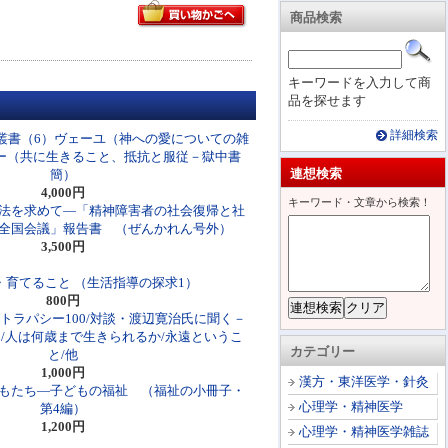
商品検索
キーワードを入力して商
品を探せます
詳細検索
叢書（6）ヴェーユ（神への愛についての雑
ー（共に生きること、抵抗と服従－獄中書
連想検索
簡）
4,000円
キーワード・文章から検索！
法を求めて―「精神障害者の社会復帰と社
全国会議」報告書 （ぜんかれん号外）
3,500円
・育てること （生活指導の探求1）
800円
テトラパシー100/対談・渡辺寛治氏に聞く－
/人は何歳まで生きられるか/永遠というこ
カテゴリー
と/他
1,000円
漢方・東洋医学・針灸
もたち―子どもの福祉 （福祉の小冊子・
心理学・精神医学
第4編）
1,200円
心理学・精神医学雑誌