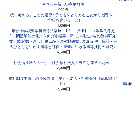
生きる―新しい家庭群像
600円
続「考える」ことの指導 : 子どもをとらえることから指導へ
(学校教育シリーズ)
4,800円
最新中学校数学科指導法講座 1-6 【6冊】 （数学的考え
方・問題解決の能力を伸ばす指導・新しい視点からの教材研究 :
数・式,関数・新しい視点からの教材研究 : 図形,確率・統計・一
人ひとりを生かす指導と評価・授業に生きる指導技術の研究）
6,500円
社会福祉法人の手引―社会福祉法人の設立と運営のために
2,000円
福祉制度要覧―心身障害者（児）・老人・社会保険（昭和53年1
月）
精神
2,500円