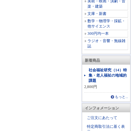
美術・映画・演劇・音
楽・建築
文庫・新書
数学・物理学・採鉱・
他サイエンス
300円均一本
ラジオ・音響・無線雑
誌
新着商品
社会福祉研究（14）特
集・老人福祉の地域的
課題
2,800円
もっと...
インフォメーション
ご注文にあたって
特定商取引法に基く表