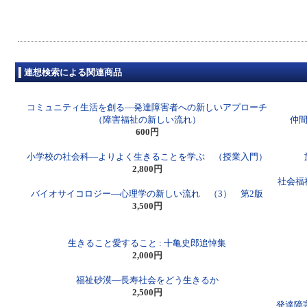
連想検索による関連商品
コミュニティ生活を創る―発達障害者への新しいアプローチ
（障害福祉の新しい流れ）
仲間
600円
小学校の社会科―よりよく生きることを学ぶ （授業入門）
2,800円
社会福
バイオサイコロジー―心理学の新しい流れ （3） 第2版
3,500円
生きること愛すること : 十亀史郎追悼集
2,000円
福祉砂漠―長寿社会をどう生きるか
2,500円
発達障