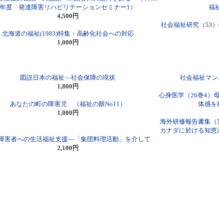
年度 発達障害リハビリテーションセミナー1）
福
4,500円
社会福祉研究（53
北海道の福祉(1983)特集・高齢化社会への対応
1,000円
図説日本の福祉―社会保障の現状
社会福祉マン
1,800円
心身医学（26巻4
あなたの町の障害児 （福祉の眼No11）
体感を
1,000円
海外研修報告書集（
カナダに於ける知恵
障害者への生活福祉支援―「集団料理活動」を介して
2,100円