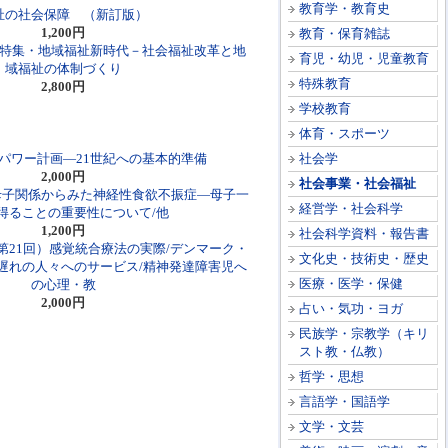
教育学・教育史
祉の社会保障 （新訂版）
1,200円
教育・保育雑誌
）特集・地域福祉新時代－社会福祉改革と地
育児・幼児・児童教育
域福祉の体制づくり
特殊教育
2,800円
学校教育
体育・スポーツ
パワー計画―21世紀への基本的準備
社会学
2,000円
社会事業・社会福祉
）母子関係からみた神経性食欲不振症―母子一
経営学・社会科学
得ることの重要性について/他
1,200円
社会科学資料・報告書
第21回）感覚統合療法の実際/デンマーク・
文化史・技術史・歴史
遅れの人々へのサービス/精神発達障害児へ
医療・医学・保健
の心理・教
2,000円
占い・気功・ヨガ
民族学・宗教学（キリ
スト教・仏教）
哲学・思想
言語学・国語学
文学・文芸