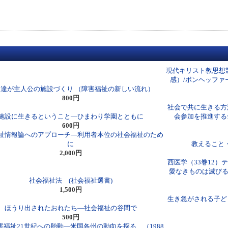
現代キリスト教思想
感）/ボンヘッファ
達が主人公の施設づくり （障害福祉の新しい流れ）
800円
社会で共に生きる方
施設に生きるということ―ひまわり学園とともに
会参加を推進する
600円
祉情報論へのアプローチ―利用者本位の社会福祉のため
に
教えること
2,000円
西医学（33巻12）
愛なきものは滅びる
社会福祉法 (社会福祉選書)
1,500円
生き急がされる子ど
ほうり出されたおれたち―社会福祉の谷間で
500円
害福祉21世紀への胎動―米国各州の動向を探る （1988