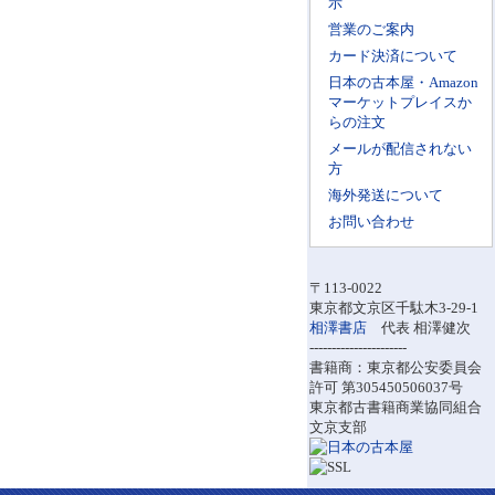
示
営業のご案内
カード決済について
日本の古本屋・Amazon
マーケットプレイスか
らの注文
メールが配信されない
方
海外発送について
お問い合わせ
〒113-0022
東京都文京区千駄木3-29-1
相澤書店
代表 相澤健次
----------------------
書籍商：東京都公安委員会
許可 第305450506037号
東京都古書籍商業協同組合
文京支部