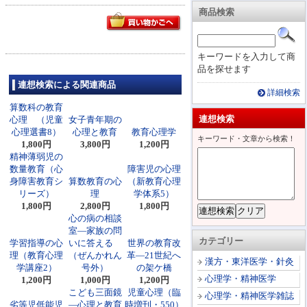
商品検索
キーワードを入力して商
品を探せます
連想検索による関連商品
詳細検索
算数科の教育
連想検索
心理 （児童
女子青年期の
心理選書8）
心理と教育
教育心理学
キーワード・文章から検索！
1,800円
3,800円
1,200円
精神薄弱児の
数量教育（心
障害児の心理
身障害教育シ
算数教育の心
（新教育心理
リーズ）
理
学体系5）
1,800円
2,800円
1,800円
心の病の相談
室―家族の問
カテゴリー
学習指導の心
いに答える
世界の教育改
理（教育心理
（ぜんかれん
革―21世紀へ
漢方・東洋医学・針灸
学講座2）
号外）
の架ケ橋
心理学・精神医学
1,200円
1,000円
1,200円
こども三面鏡
児童心理（臨
心理学・精神医学雑誌
劣等児低能児
―心理と教育
時増刊・550）