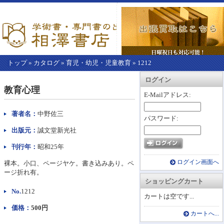
トップ
»
カタログ
»
育児・幼児・児童教育
»
1212
【こ
アカウント情報
カートを見る
レジに進む
ログイン
こ
教育心理
か
E-Mailアドレス:
ら
本
著者名：
中野佐三
パスワード:
文】
出版元：
誠文堂新光社
刊行年：
昭和25年
ログイン画面へ
裸本。小口、ページヤケ。書き込みあり。ペ
ージ折れ有。
ショッピングカート
No.
1212
カートは空です...
価格：
500円
カートへ...