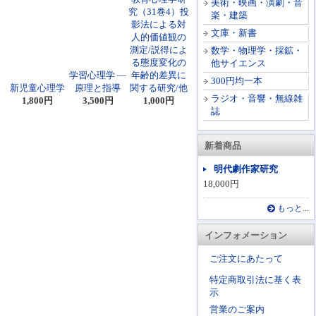
美術・映画・演劇・音
究（31巻4）投
楽・建築
影法による対
文庫・新書
人的価値観の
測定/説得によ
数学・物理学・採鉱・
る態度変化の
他サイエンス
学習心理学 ―
年齢的差異に
300円均一本
新児童心理学
原理と指導
関する研究/他
ラジオ・音響・無線雑
1,800円
3,500円
1,000円
誌
新着商品
明代劇作家研究
18,000円
もっと...
インフォメーション
ご注文にあたって
特定商取引法に基く表
示
営業のご案内