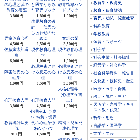
教育学・教育史
の心理と其の
と医学からみ
教育指導ハン
教育の実際
た育児ブック
ドブック
教育・保育雑誌
3,800円
1,800円
1,000円
育児・幼児・児童教育
幼児教育の設
特殊教育
計 ―幼児の
しあわせのた
学校教育
児童体育心理
めに
女訓の栞
体育・スポーツ
4,500円
2,500円
3,500円
佐藤寅太郎選
現代教育心理
現代教育心理
社会学
集
学
学
社会事業・社会福祉
6,000円
1,000円
1,000円
経営学・社会科学
心理検査にお
心理検査にお
障害幼児の心
ける反応の心
ける反応の心
社会科学資料・報告書
理学
理
理
文化史・技術史・歴史
1,000円
3,500円
3,000円
医療・医学・保健
人格心理学
（心理学全書
占い・気功・ヨガ
心理検査入門
心理検査入門
11）
民族学・宗教学（キリ
3,800円
4,500円
1,000円
スト教・仏教）
心理臨床（2巻
2）特集・境界
哲学・思想
教育統計法要
例の心理治療
増補・児童発
言語学・国語学
説
をめぐって
達心理学
文学・文芸
900円
1,500円
600円
教育心理学研