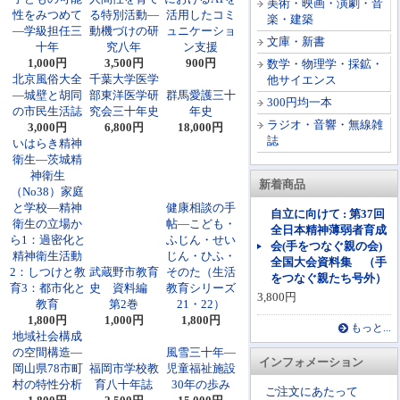
美術・映画・演劇・音
性をみつめて
る特別活動―
活用したコミ
楽・建築
―学級担任三
動機づけの研
ュニケーショ
文庫・新書
十年
究八年
ン支援
1,000円
3,500円
900円
数学・物理学・採鉱・
北京風俗大全
千葉大学医学
他サイエンス
―城壁と胡同
部東洋医学研
群馬愛護三十
300円均一本
の市民生活誌
究会三十年史
年史
ラジオ・音響・無線雑
3,000円
6,800円
18,000円
誌
いはらき精神
衛生―茨城精
神衛生
新着商品
（No38）家庭
と学校―精神
健康相談の手
自立に向けて : 第37回
衛生の立場か
帖―こども・
全日本精神薄弱者育成
ら1：過密化と
ふじん・せい
会(手をつなぐ親の会)
精神衛生活動
じん・ひふ・
全国大会資料集 （手
2：しつけと教
武蔵野市教育
そのた（生活
をつなぐ親たち号外）
育3：都市化と
史 資料編
教育シリーズ
3,800円
教育
第2巻
21・22）
1,800円
1,000円
1,800円
もっと...
地域社会構成
の空間構造―
風雪三十年―
インフォメーション
岡山県78市町
福岡市学校教
児童福祉施設
村の特性分析
育八十年誌
30年の歩み
ご注文にあたって