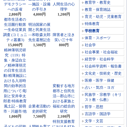
教育学・教育史
デモクラシー
―施設・設備
人間生活の心
への反省
の手引き
理学
教育・保育雑誌
2,800円
4,000円
1,200円
育児・幼児・児童教育
都市生活者の
特殊教育
生活圏行動第
明治国家の展
一生命従業員
開と民衆生活
学校教育
調査 (コミュニ
―和歌森太郎
障害者と泣き
体育・スポーツ
ティ叢書3)
先生還暦記念
笑い三十年
15,000円
1,500円
800円
社会学
精神薄弱児研
社会事業・社会福祉
究（119）特
経営学・社会科学
集・身辺自立
／精神薄弱児
社会科学資料・報告書
の日常生活活
文化史・技術史・歴史
動/精薄施設に
医療・医学・保健
おける入浴時
間の効率的活
変貌する地方
占い・気功・ヨガ
用について/彫
都市と住民生
民族学・宗教学（キリ
刻と安井幸太
活―郡山市に
スト教・仏教）
郎君/特殊教育
おける家族と
風土記－留萌
企業者活動の
福祉の総合的
哲学・思想
市・川越市/他
史的研究
研究
言語学・国語学
1,000円
7,500円
2,100円
文学・文芸
特別支援教育
子どもの可能
人間性を育て
におけるATを