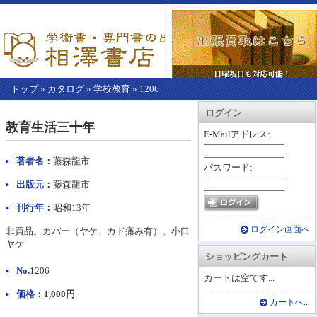
トップ
»
カタログ
»
学校教育
»
1206
【こ
アカウント情報
カートを見る
レジに進む
ログイン
こ
教育生活三十年
か
E-Mailアドレス:
ら
本
著者名：
藤森龍市
パスワード:
文】
出版元：
藤森龍市
刊行年：
昭和13年
ログイン画面へ
非買品。カバー（ヤケ、カド痛み有）。小口
ヤケ
ショッピングカート
No.
1206
カートは空です...
価格：
1,000円
カートへ...