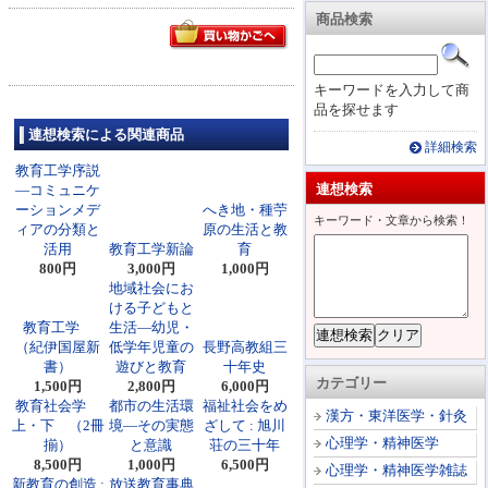
商品検索
キーワードを入力して商
品を探せます
連想検索による関連商品
詳細検索
教育工学序説
連想検索
―コミュニケ
ーションメデ
へき地・種苧
キーワード・文章から検索！
ィアの分類と
原の生活と教
活用
教育工学新論
育
800円
3,000円
1,000円
地域社会にお
ける子どもと
教育工学
生活―幼児・
（紀伊国屋新
低学年児童の
長野高教組三
書）
遊びと教育
十年史
カテゴリー
1,500円
2,800円
6,000円
教育社会学
都市の生活環
福祉社会をめ
漢方・東洋医学・針灸
上・下 （2冊
境―その実態
ざして : 旭川
心理学・精神医学
揃）
と意識
荘の三十年
8,500円
1,000円
6,500円
心理学・精神医学雑誌
新教育の創造 :
放送教育事典