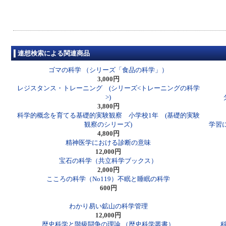
連想検索による関連商品
ゴマの科学 （シリーズ「食品の科学」）
3,000円
レジスタンス・トレーニング (シリーズ<トレーニングの科学
>)
3,800円
科学的概念を育てる基礎的実験観察 小学校1年 (基礎的実験
観察のシリーズ)
学習
4,800円
精神医学における診断の意味
12,000円
宝石の科学（共立科学ブックス）
2,000円
こころの科学（No119）不眠と睡眠の科学
600円
わかり易い鉱山の科学管理
12,000円
歴史科学と階級闘争の理論 （歴史科学叢書）