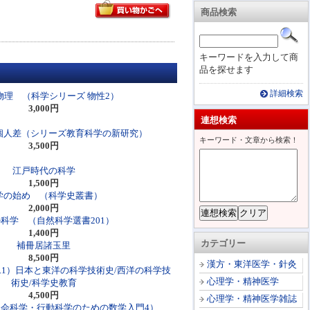
商品検索
キーワードを入力して商
品を探せます
詳細検索
物理 （科学シリーズ 物性2）
3,000円
連想検索
個人差（シリーズ教育科学の新研究）
キーワード・文章から検索！
3,500円
江戸時代の科学
1,500円
学の始め （科学史叢書）
2,000円
科学 （自然科学選書201）
1,400円
カテゴリー
補冊居諸玉里
8,500円
漢方・東洋医学・針灸
.1）日本と東洋の科学技術史/西洋の科学技
心理学・精神医学
術史/科学史教育
4,500円
心理学・精神医学雑誌
会科学・行動科学のための数学入門4）