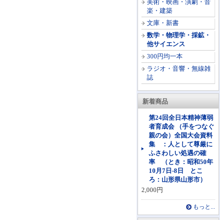
美術・映画・演劇・音
楽・建築
文庫・新書
数学・物理学・採鉱・
他サイエンス
300円均一本
ラジオ・音響・無線雑
誌
新着商品
第24回全日本精神薄弱
者育成会 （手をつなぐ
親の会）全国大会資料
集 ：人として尊厳に
ふさわしい処遇の確
率 （とき：昭和50年
10月7日-8日 とこ
ろ：山形県山形市）
2,000円
もっと...