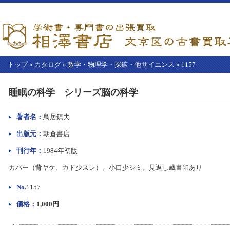
トップ
»
カタログ
»
数学・物理学・採鉱・他サイエンス
»
1157
【こ
こ
睡眠の科学 シリーズ脳の科学
か
ら
本
著者名：
鳥居鎮夫
文】
出版元：
朝倉書店
刊行年：
1984年初版
カバー（背ヤケ、カド少スレ）。小口少シミ。見返し蔵書印あり
No.
1157
価格：
1,000円