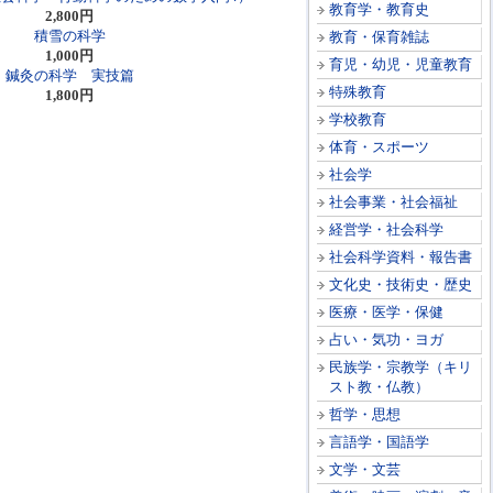
教育学・教育史
2,800円
積雪の科学
教育・保育雑誌
1,000円
育児・幼児・児童教育
鍼灸の科学 実技篇
特殊教育
1,800円
学校教育
体育・スポーツ
社会学
社会事業・社会福祉
経営学・社会科学
社会科学資料・報告書
文化史・技術史・歴史
医療・医学・保健
占い・気功・ヨガ
民族学・宗教学（キリ
スト教・仏教）
哲学・思想
言語学・国語学
文学・文芸