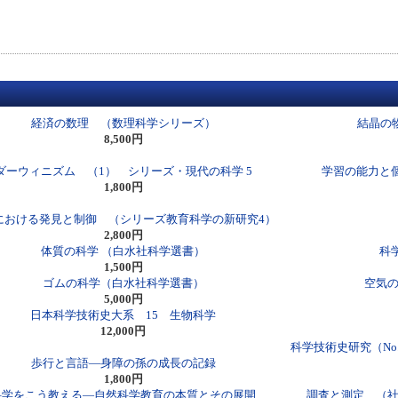
経済の数理 （数理科学シリーズ）
結晶の
8,500円
ダーウィニズム （1） シリーズ・現代の科学 5
学習の能力と
1,800円
における発見と制御 （シリーズ教育科学の新研究4）
2,800円
体質の科学 （白水社科学選書）
科
1,500円
ゴムの科学（白水社科学選書）
空気の
5,000円
日本科学技術史大系 15 生物科学
12,000円
科学技術史研究（No
歩行と言語―身障の孫の成長の記録
1,800円
科学をこう教える―自然科学教育の本質とその展開
調査と測定 （社