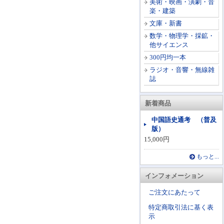
美術・映画・演劇・音
楽・建築
文庫・新書
数学・物理学・採鉱・
他サイエンス
300円均一本
ラジオ・音響・無線雑
誌
新着商品
中国語史通考 （普及
版）
15,000円
もっと...
インフォメーション
ご注文にあたって
特定商取引法に基く表
示