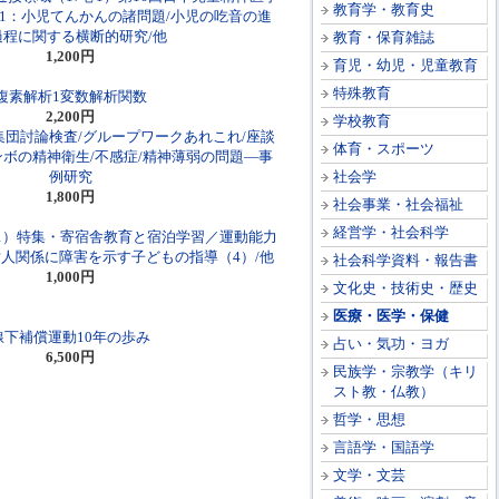
教育学・教育史
1：小児てんかんの諸問題/小児の吃音の進
過程に関する横断的研究/他
教育・保育雑誌
1,200円
育児・幼児・児童教育
特殊教育
複素解析1変数解析関数
2,200円
学校教育
集団討論検査/グループワークあれこれ/座談
体育・スポーツ
ンボの精神衛生/不感症/精神薄弱の問題―事
例研究
社会学
1,800円
社会事業・社会福祉
経営学・社会科学
01）特集・寄宿舎教育と宿泊学習／運動能力
対人関係に障害を示す子どもの指導（4）/他
社会科学資料・報告書
1,000円
文化史・技術史・歴史
医療・医学・保健
線下補償運動10年の歩み
占い・気功・ヨガ
6,500円
民族学・宗教学（キリ
スト教・仏教）
哲学・思想
言語学・国語学
文学・文芸