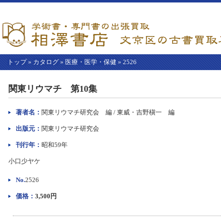
トップ
»
カタログ
»
医療・医学・保健
»
2526
【こ
こ
関東リウマチ 第10集
か
ら
本
著者名：
関東リウマチ研究会 編 / 東威・吉野槇一 編
文】
出版元：
関東リウマチ研究会
刊行年：
昭和59年
小口少ヤケ
No.
2526
価格：
3,500円