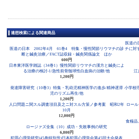
連想検索による関連商品
医道の
医道の日本 2002年4月 61巻4 特集・慢性関節リウマチの診
チに対
断と鍼灸治療／FACT誌収録・鍼灸関係論文 ほか
600円
日本東洋医学雑誌（34巻1）慢性関節リウマチの漢方と鍼灸によ
る治療の検討-1/急性前骨髄球性白血病の治験/他
江
1,200円
発達障害研究（10巻3）特集・乳幼児精神医学の進歩/精神遅滞
小学校理
児のリズム再生/他
1,200円
人口問題ニ関スル調査項目及之ニ対スル方策ノ参考案 昭和2年
ロール
10月
12,000円
食糧品
ロージァズ全集（10）成功・失敗事例の研究
6,800円
犯罪心理学研究(45巻特別号)日本犯罪心理学会第45回大会発表