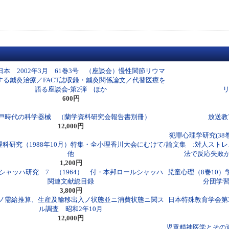
日本 2002年3月 61巻3号 （座談会）慢性関節リウマ
する鍼灸治療／FACT誌収録・鍼灸関係論文／代替医療を
語る座談会-第2弾 ほか
600円
戸時代の科学器械 （蘭学資料研究会報告書別冊）
放送教
12,000円
犯罪心理学研究(38
科研究（1988年10月）特集・全小理香川大会にむけて/
論文集 :対人スト
他
法で反応失敗が
1,200円
シャッハ研究 7 （1964） 付・本邦ロールシャッハ
児童心理（8巻10）
関連文献総目録
分団学習
3,800円
ノ需給推算、生産及輸移出入ノ状態並ニ消費状態ニ関ス
日本特殊教育学会第35
ル調査 昭和2年10月
12,000円
児童精神医学とその近