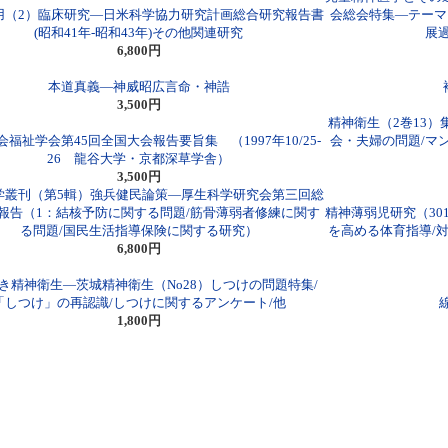
用（2）臨床研究―日米科学協力研究計画総合研究報告書
会総会特集―テーマ
(昭和41年-昭和43年)その他関連研究
展
6,800円
本道真義―神威昭広言命・神誥
3,500円
精神衛生（2巻13）
福祉学会第45回全国大会報告要旨集 （1997年10/25-
会・夫婦の問題/マ
26 龍谷大学・京都深草学舎）
3,500円
学叢刊（第5輯）強兵健民論策―厚生科学研究会第三回総
報告（1：結核予防に関する問題/筋骨薄弱者修練に関す
精神薄弱児研究（3
る問題/国民生活指導保険に関する研究）
を高める体育指導/
6,800円
き精神衛生―茨城精神衛生（No28）しつけの問題特集/
「しつけ」の再認識/しつけに関するアンケート/他
1,800円