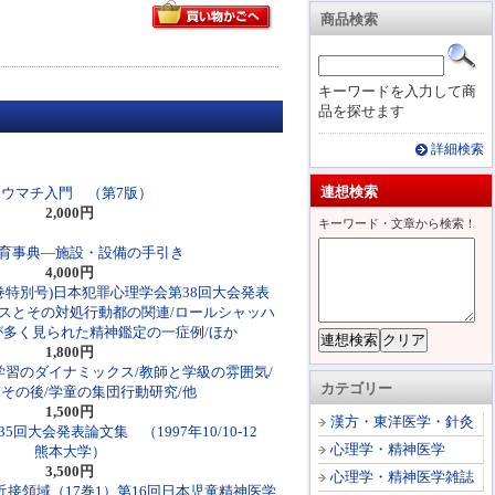
商品検索
キーワードを入力して商
品を探せます
詳細検索
連想検索
リウマチ入門 （第7版）
2,000円
キーワード・文章から検索！
育事典―施設・設備の手引き
4,000円
巻特別号)日本犯罪心理学会第38回大会発表
レスとその対処行動都の関連/ロールシャッハ
多く見られた精神鑑定の一症例/ほか
1,800円
学習のダイナミックス/教師と学級の雰囲気/
カテゴリー
その後/学童の集団行動研究/他
1,500円
漢方・東洋医学・針灸
回大会発表論文集 （1997年10/10-12
心理学・精神医学
熊本大学）
3,500円
心理学・精神医学雑誌
接領域（17巻1）第16回日本児童精神医学