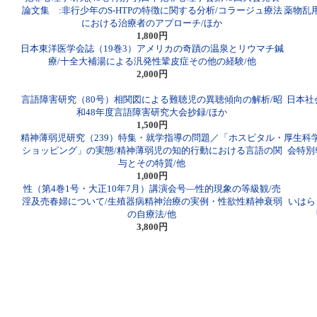
論文集 :非行少年のS-HTPの特徴に関する分析/コラージュ療法
薬物乱
における治療者のアプローチ/ほか
1,800円
日本東洋医学会誌（19巻3）アメリカの奇蹟の温泉とリウマチ鍼
療/十全大補湯による汎発性鞏皮症その他の経験/他
2,000円
言語障害研究（80号）相関図による難聴児の異聴傾向の解析/昭
日本社会
和48年度言語障害研究大会抄録/ほか
1,500円
精神薄弱児研究（239）特集・就学指導の問題／「ホスピタル・
厚生科
ショッピング」の実態/精神薄弱児の知的行動における言語の関
会特別
与とその特質/他
1,000円
性（第4巻1号・大正10年7月）講演会号―性的現象の等級観/売
淫及売春婦について/生殖器病精神治療の実例・性欲性精神衰弱
いはら
の自療法/他
3,800円