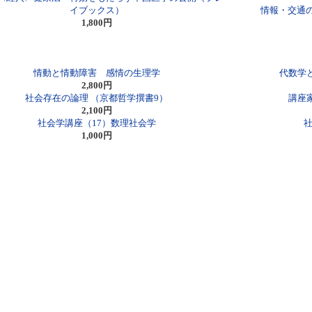
イブックス）
情報・交通
1,800円
情動と情動障害 感情の生理学
代数学
2,800円
社会存在の論理 （京都哲学撰書9）
講座
2,100円
社会学講座（17）数理社会学
1,000円