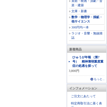
美術・映画・演劇・音
楽・建築
文庫・新書
数学・物理学・採鉱・
他サイエンス
300円均一本
ラジオ・音響・無線雑
誌
新着商品
ひゅうが年報 （第7
号） 精神薄弱重度重
症の処遇を探って
3,800円
もっと...
インフォメーション
ご注文にあたって
特定商取引法に基く表