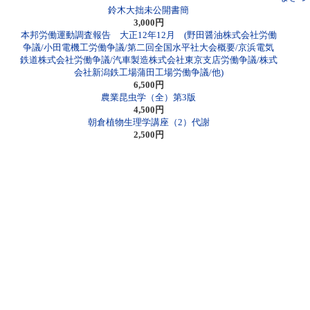
鈴木大拙未公開書簡
3,000円
本邦労働運動調査報告 大正12年12月 (野田醤油株式会社労働
争議/小田電機工労働争議/第二回全国水平社大会概要/京浜電気
鉄道株式会社労働争議/汽車製造株式会社東京支店労働争議/株式
会社新潟鉄工場蒲田工場労働争議/他)
6,500円
農業昆虫学（全）第3版
4,500円
朝倉植物生理学講座（2）代謝
2,500円