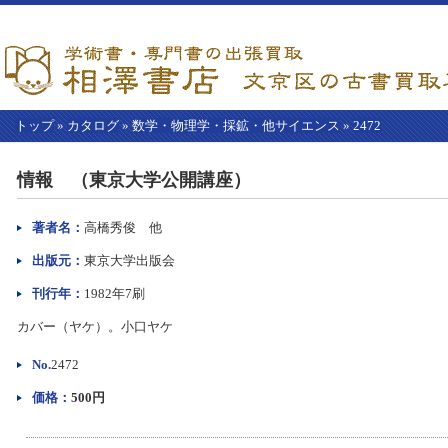
トップ
»
カタログ
»
数学・物理学・採鉱・他サイエンス
»
2472
【こ
こ
情報 （東京大学公開講座）
か
ら
本
著者名：
高橋秀俊 他
文】
出版元：
東京大学出版会
刊行年：
1982年7刷
カバー（ヤケ）。小口ヤケ
No.
2472
価格：
500円