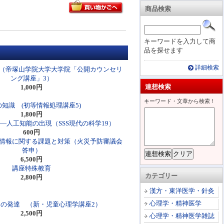
商品検索
キーワードを入力して商
品を探せます
詳細検索
（帝塚山学院大学大学院「公開カウンセリ
ング講座」3）
連想検索
1,000円
キーワード・文章から検索！
知識 (初等情報処理講座5)
1,800円
―人工知能の出現（SSS現代の科学19）
600円
情報に関する課題と対策（火災予防審議会
答申）
6,500円
講座特殊教育
カテゴリー
2,800円
漢方・東洋医学・針灸
心理学・精神医学
の発達 （新・児童心理学講座2）
2,500円
心理学・精神医学雑誌