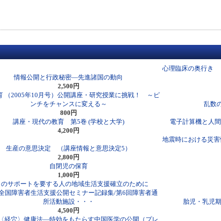
心理臨床の奥行き 
情報公開と行政秘密―先進諸国の動向
2,500円
 （2005年10月号）公開講座・研究授業に挑戦！ ～ピ
ンチをチャンスに変える～
乱数の
800円
講座・現代の教育 第5巻 (学校と大学)
電子計算機と人間
4,200円
地震時における災害
生産の意思決定 （講座情報と意思決定5）
2,800円
自閉児の保育
1,000円
くのサポートを要する人の地域生活支援確立のために
1（全国障害者生活支援公開セミナー記録集/第6回障害者通
所活動施設・・・
胎児・乳児期
4,500円
〈経穴〉健康法―特効をもたらす中国医学の公開（プレ