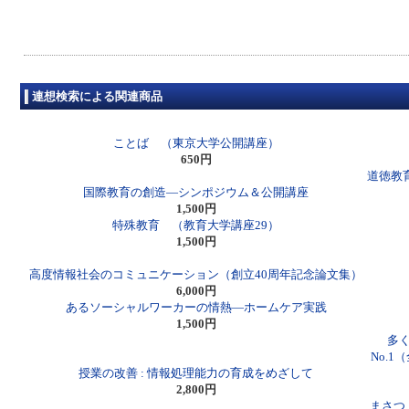
連想検索による関連商品
ことば （東京大学公開講座）
650円
道徳教育
国際教育の創造―シンポジウム＆公開講座
1,500円
特殊教育 （教育大学講座29）
1,500円
高度情報社会のコミュニケーション（創立40周年記念論文集）
6,000円
あるソーシャルワーカーの情熱―ホームケア実践
1,500円
多
No.
授業の改善 : 情報処理能力の育成をめざして
2,800円
まさつ