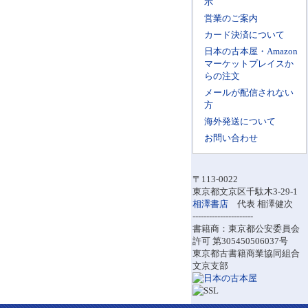
示
営業のご案内
カード決済について
日本の古本屋・Amazon
マーケットプレイスか
らの注文
メールが配信されない
方
海外発送について
お問い合わせ
〒113-0022
東京都文京区千駄木3-29-1
相澤書店
代表 相澤健次
----------------------
書籍商：東京都公安委員会
許可 第305450506037号
東京都古書籍商業協同組合
文京支部