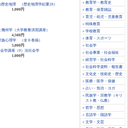
教育学・教育史
の歴史地理 （歴史地理学紀要28）
1,000円
教育・保育雑誌
育児・幼児・児童教育
特殊教育
と幾何学（大学教養演習講座）
学校教育
4,500円
体育・スポーツ
家族心理学 （全６巻揃）
5,000円
社会学
社会学講座（9）法社会学
社会事業・社会福祉
1,000円
経営学・社会科学
社会科学資料・報告書
文化史・技術史・歴史
医療・医学・保健
占い・気功・ヨガ
民族学・宗教学（キリ
スト教・仏教）
哲学・思想
言語学・国語学
文学・文芸