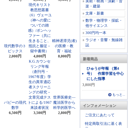
美術・映画・演劇・音
現代キリスト
楽・建築
教思想叢書
文庫・新書
（6）ヴェーユ
（神への愛に
数学・物理学・採鉱・
ついての雑
他サイエンス
感）/ボンヘッ
300円均一本
ファー（共に
ラジオ・音響・無線雑
生きること、
精神遅滞児(者)
誌
現代数学のト
抵抗と服従－
の医療・教
ピックス
獄中書簡）
育・福祉
2,000円
4,000円
8,000円
新着商品
K.G.カウンセ
リング年報
ひゅうが年報 （第4
（創刊号・
号） 作業学習を中心
1967年度）学
にした指導
生の異常適応
3,800円
者スクリーニ
ングの研究－
もっと...
文章完成テス
世界医療史―
パピーの現代
トによる/1967
魔法医学から
インフォメーション
数学
来談者状況
科学的医学へ
6,500円
3,500円
2,800円
ご注文にあたって
特定商取引法に基く表