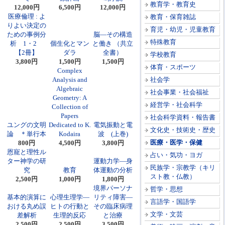
教育学・教育史
12,000円
6,500円
12,000円
医療倫理 : よ
教育・保育雑誌
りよい決定の
育児・幼児・児童教育
ための事例分
脳―その構造
特殊教育
析 1・2
個生化とマン
と働き （共立
【2冊】
ダラ
全書）
学校教育
3,800円
1,500円
1,500円
体育・スポーツ
Complex
Analysis and
社会学
Algebraic
社会事業・社会福祉
Geometry: A
経営学・社会科学
Collection of
Papers
社会科学資料・報告書
ユングの文明
Dedicated to K.
電気振動と電
文化史・技術史・歴史
論 ＊単行本
Kodaira
波 (上巻)
医療・医学・保健
800円
4,500円
3,800円
恩寵と理性ル
占い・気功・ヨガ
ター神学の研
運動力学―身
民族学・宗教学（キリ
究
教育
体運動の分析
スト教・仏教）
2,500円
1,000円
1,800円
境界パーソナ
哲学・思想
基本的演算に
心理生理学―
リティ障害―
言語学・国語学
おける丸め誤
ヒトの行動と
その臨床病理
文学・文芸
差解析
生理的反応
と治療
2,500円
2,500円
3,500円