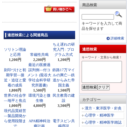
商品検索
キーワードを入力して商
品を探せます
連想検索による関連商品
詳細検索
ちえ遅れの研
連想検索
ソリトン理論
究入門 : プロ
と応用
常磁性共鳴
グラム方式
キーワード・文章から検索！
1,200円
2,200円
1,200円
最近の医療過
刻印づけと初
誤判例―付コ
鉄路17万マイ
期学習―接
メント (龍谷大
ルの興亡―鉄
近・追従と愛
学社会科学研
道からみた帝
着の成長
究所叢書)
国主義
1,800円
1,500円
1,500円
世界の社会学
環境汚染と微
民主教育の建
カテゴリー
―地平と焦点
生物
設
1,000円
4,800円
3,500円
漢方・東洋医学・針灸
現代品質経営
心理学・精神医学
―製品開発か
ら使用段階ま
APA精神科治
電子スピン共
心理学・精神医学雑誌
で
療計画
鳴序説